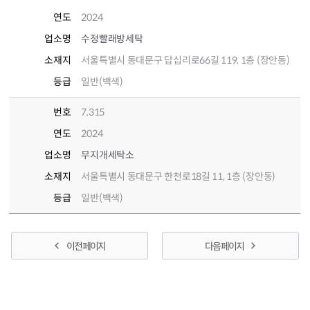
연도
2024
업소명
수정빨래방세탁
소재지
서울특별시 동대문구 답십리로66길 119, 1층 (장안동)
등급
일반(백색)
번호
7,315
연도
2024
업소명
무지개세탁소
소재지
서울특별시 동대문구 한천로18길 11, 1층 (장안동)
등급
일반(백색)
이전 페이지
다음 페이지