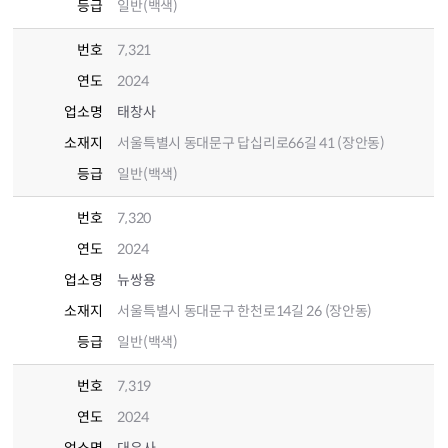
등급
일반(백색)
번호
7,321
연도
2024
업소명
태창사
소재지
서울특별시 동대문구 답십리로66길 41 (장안동)
등급
일반(백색)
번호
7,320
연도
2024
업소명
뉴쌍용
소재지
서울특별시 동대문구 한천로14길 26 (장안동)
등급
일반(백색)
번호
7,319
연도
2024