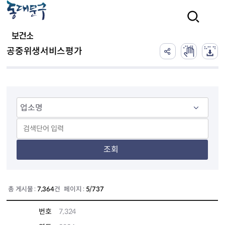
본문 바로가기
검색
보건소
공중위생서비스평가
조회
총 게시물 :
7,364
건 페이지 :
5/737
번호
7,324