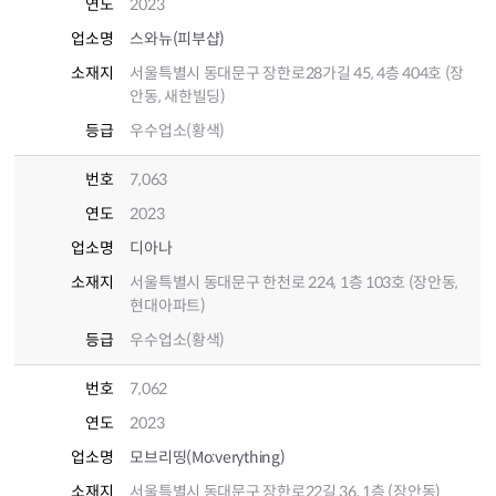
연도
2023
업소명
스와뉴(피부샵)
소재지
서울특별시 동대문구 장한로28가길 45, 4층 404호 (장
안동, 새한빌딩)
등급
우수업소(황색)
번호
7,063
연도
2023
업소명
디아나
소재지
서울특별시 동대문구 한천로 224, 1층 103호 (장안동,
현대아파트)
등급
우수업소(황색)
번호
7,062
연도
2023
업소명
모브리띵(Mo:verything)
소재지
서울특별시 동대문구 장한로22길 36, 1층 (장안동)