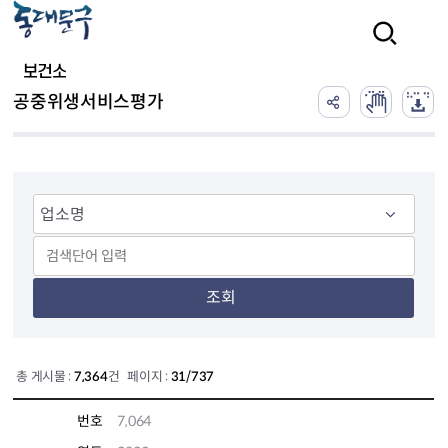
본문 바로가기
검색
보건소
공중위생서비스평가
조회
총 게시물 :
7,364
건 페이지 :
31/737
번호
7,064