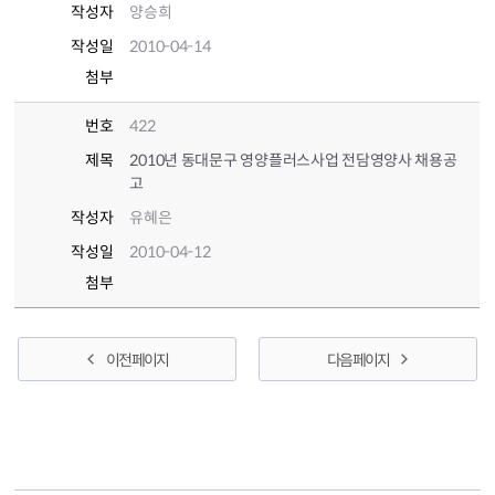
작성자
양승희
작성일
2010-04-14
첨부
번호
422
제목
2010년 동대문구 영양플러스사업 전담영양사 채용공
고
작성자
유혜은
작성일
2010-04-12
첨부
이전 페이지
다음 페이지