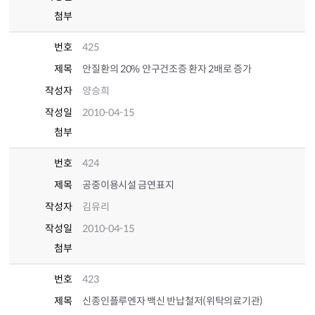
첨부
번호
425
제목
안질환의 20% 안구건조증 환자 2배로 증가
작성자
양승희
작성일
2010-04-15
첨부
번호
424
제목
공중이용시설 금연표지
작성자
김유리
작성일
2010-04-15
첨부
번호
423
제목
신종인플루엔자 백신 반납철저(위탁의료기관)