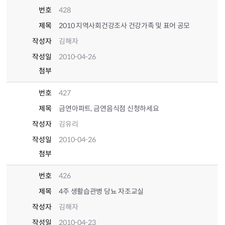
번호
428
제목
2010 지역사회건강조사 건강가족 및 표어 공모
작성자
김해자
작성일
2010-04-26
첨부
번호
427
제목
금연아파트, 금연음식점 신청하세요
작성자
김유리
작성일
2010-04-26
첨부
번호
426
제목
4주 생활습관병 당뇨 자조교실
작성자
김해자
작성일
2010-04-23