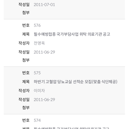
작성일
2011-07-01
첨부
번호
576
제목
필수예방접종 국가부담사업 위탁 의료기관 공고
작성자
전영옥
작성일
2011-06-29
첨부
번호
575
제목
하반기 고혈압 당뇨교실 선착순 모집(맞춤 식단제공)
작성자
이미자
작성일
2011-06-29
첨부
번호
574