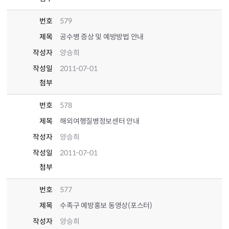
번호
579
제목
공수병 증상 및 예방방법 안내
작성자
양승희
작성일
2011-07-01
첨부
번호
578
제목
해외여행질병정보센터 안내
작성자
양승희
작성일
2011-07-01
첨부
번호
577
제목
수족구 예방홍보 동영상(포스터)
작성자
양승희