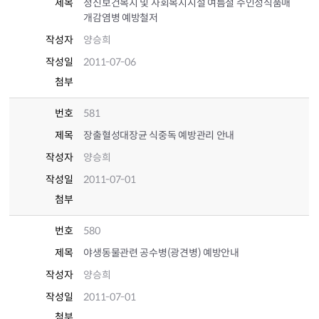
제목
정신보건복지 및 사회복지시설 여름철 수인성식품매
개감염병 예방철저
작성자
양승희
작성일
2011-07-06
첨부
번호
581
제목
장출혈성대장균 식중독 예방관리 안내
작성자
양승희
작성일
2011-07-01
첨부
번호
580
제목
야생동물관련 공수병(광견병) 예방안내
작성자
양승희
작성일
2011-07-01
첨부