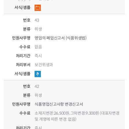
서식/샘플
번호
43
분류
위생
민원사무명
영업의 폐업신고서 (식품위생법)
수수료
없음
처리기간
즉시
처리부서
보건위생과
서식/샘플
번호
42
분류
위생
민원사무명
식품영업신고사항 변경신고서
수수료
소재지변경:26,500원,그외변경:9,300원 (대표자변경
및 개명에 따른 변경: 없음)
처리기간
즉시