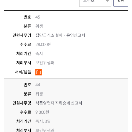
확인
번호
45
분류
위생
민원사무명
집단급식소 설치ㆍ운영신고서
수수료
28,000원
처리기간
즉시
처리부서
보건위생과
서식/샘플
번호
44
분류
위생
민원사무명
식품영업자 지위승계 신고서
수수료
9,300원
처리기간
즉시, 3일
처리부서
보건위생과