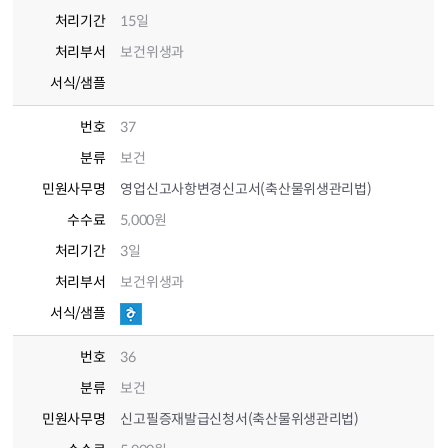
처리기간
15일
처리부서
보건위생과
서식/샘플
번호
37
분류
보건
민원사무명
영업신고사항변경신고서(축산물위생관리법)
수수료
5,000원
처리기간
3일
처리부서
보건위생과
서식/샘플
번호
36
분류
보건
민원사무명
신고필증재발급신청서(축산물위생관리법)