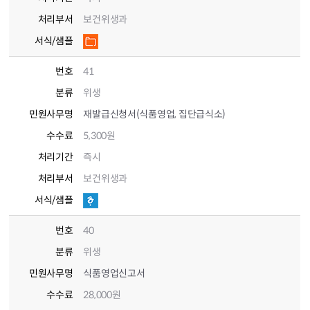
처리부서
보건위생과
서식/샘플
번호
41
분류
위생
민원사무명
재발급신청서(식품영업, 집단급식소)
수수료
5,300원
처리기간
즉시
처리부서
보건위생과
서식/샘플
번호
40
분류
위생
민원사무명
식품영업신고서
수수료
28,000원