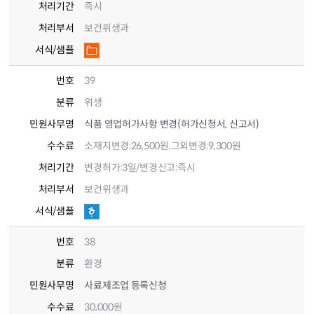
처리기간
즉시
처리부서
보건위생과
서식/샘플
번호
39
분류
위생
민원사무명
식품 영업허가사항 변경(허가신청서, 신고서)
수수료
소재지변경:26,500원,그외변경:9,300원
처리기간
변경허가:3일/변경신고:즉시
처리부서
보건위생과
서식/샘플
번호
38
분류
환경
민원사무명
사료제조업 등록신청
수수료
30,000원