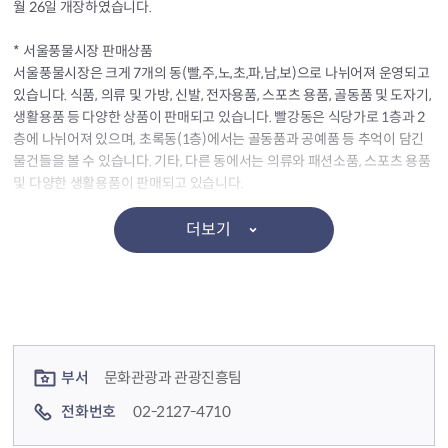
월 26일 개장하였습니다.
* 서울풍물시장 판매상품
서울풍물시장은 크게 7개의 동(빨,주,노,초,파,남,보)으로 나뉘어져 운영되고
있습니다. 식품, 의류 및 가방, 신발, 전자용품, 스포츠 용품, 골동품 및 도자기,
생활용품 등 다양한 상품이 판매되고 있습니다. 빨강동은 식당가로 1층과 2
층에 나뉘어져 있으며, 초록동(1층)에서는 골동품과 공예품 등 추억이 담긴
물건들을 볼 수 있습니다. 기타, 다른 동에서는 의류와 패션소품, 스포츠 용품
및 다양한 생활용품이 판매되고 있습니다.
영업시간 및 휴장일
더보기
- 영업시간 : 오전10시 ~ 오후7시 (식당가는 오후10시까지)
- 휴 장 일 : 매주 화요일
컨텐츠 정보
컨텐츠 담당자 정보
부서
문화관광과 관광진흥팀
전화번호
02-2127-4710