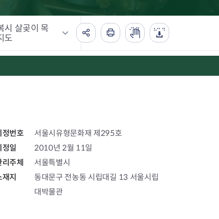
복시 살곶이 목
지도
지정번호
서울시유형문화재 제295호
지정일
2010년 2월 11일
관리주체
서울특별시
소재지
동대문구 전농동 시립대길 13 서울시립
대박물관