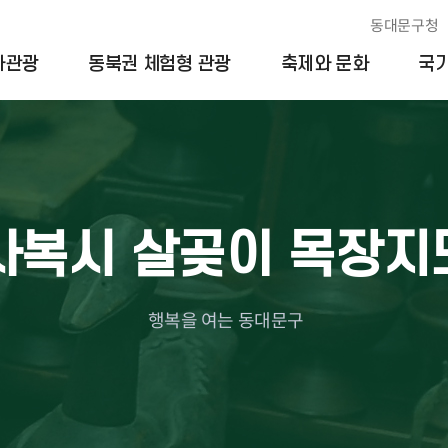
본문 바로가기
동대문구청
마관광
동북권 체험형 관광
축제와 문화
국
박물관
하정 유관에 얽힌 이야기
신설동
생활문화공간
안암천, 안감내 다리에 얽힌 옛
용두동
사복시 살곶이 목장지
단체
 안내
청
전문연구기관
날 이야기
제기동
 각인 명단
회묘에 얽힌 옛날 이야기
전농동
람시간
동대문에 얽힌 옛이야기
답십리동
행복을 여는 동대문구
꽁보리밥과 가평현감
장안동
지혜로운 창마을 떡장수
청량리동
엄귀비의 무덤, 영휘원
회기동
슬픈 왕세손의 무덤, 숭인원
휘경동
설롱탕인가, 설렁탕인가
이문동
전차가 처음 다녔던 길, 청량리