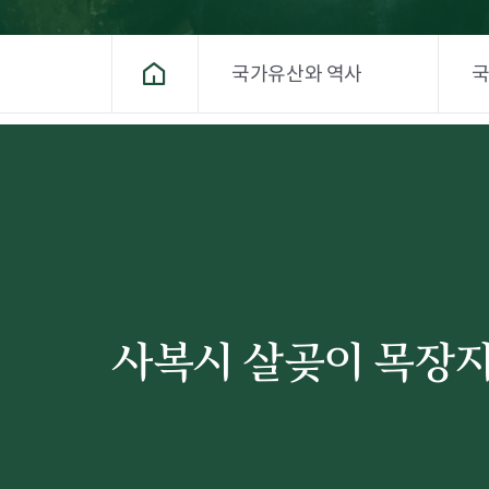
국가유산와 역사
홈
사복시 살곶이 목장