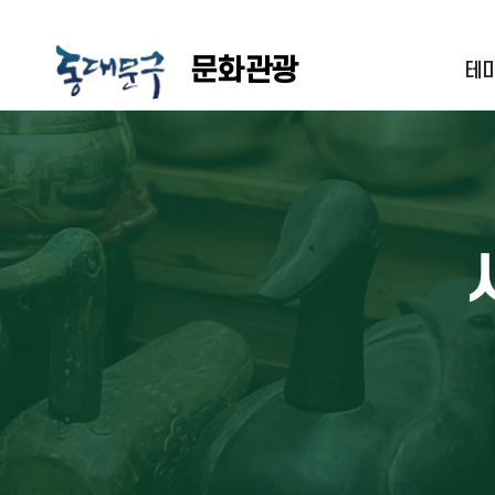
문
화
관
문화관광
테
광
배봉산 해맞이 축제
국가유산이란
공연
건립목적
관광불편신고
동대문구 봄꽃축제
국가지정문화재
전시
연혁
관광홍보물
선농제향
시지정문화재
구립문화예술
참전유공자 명비
관광홍보물신
청룡문화제
등록문화재
참전유공자 명비
한방문화축제
시설안내 및 관
찾아오시는길