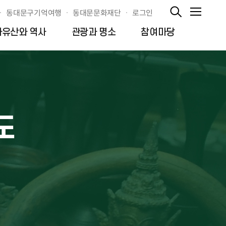
동대문구기억여행
동대문문화재단
로그인
가유산와 역사
관광과 명소
참여마당
도