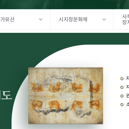
보제원에서 하룻밤 쉬어 갑시
다
사
용이 승천한 용두리 찬물내기
국가유산
시지정문화재
장
봉이 김선달의 용두리 찬물내
기 물장사
뒤주 속에 갇혀 죽은 사도세자
허위의 충절이 서린 왕산로
송파산대놀이 예능보유자 김
학석
경기민요 예능보유자후보 김
금숙
지도