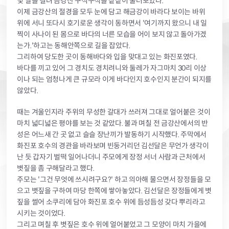
몇 날을 걸려 금강산 구석구석을 샅샅이 둘러보았다.
이제 금강산의 절경을 모두 눈에 담고 해금강이 바라다 보이는 바위
위에 서니 또다시 호기로운 생각이 동하면서 '여기까지 왔으니 내 일
찍이 사나이 된 몸으로 바다의 너른 모습을 어이 보지 않고 돌아가겠
는가.'하고는 동해안쪽으로 길을 잡았다.
그리하여 당도한 곳이 동해바다와 입을 맞대고 있는 화진포였다.
바다를 끼고 있어 그 경치도 경치려니와 둘레가 자그마치 30리 이상
이나 되는 엄청나게 큰 규모라 이게 바다인지 호수인지 분간이 되지를
않았다.
때는 겨울인지라 주위의 무성한 갈대가 쓰러져 그대로 얼어붙은 것이
마치 넓디넓은 평야를 보는 것 같았다. 불과 며칠 전 금강산에서의 반
성은 어느새 간 곳 없고 슬슬 장난끼가 발동하기 시작했다. 주막에서
화진포 호수의 경관을 바라보며 빈둥거리던 김선달은 무언가 생각이
난 듯 갑자기 벌떡 일어나더니 주모에게 장정 서너 사람과 근처에서
볏짚을 좀 구해달라고 했다.
주모는 '그건 무엇에 쓰시려구요?' 하고 의아해 물으면서 장정들을 모
으고 볏짚을 구하여 마당 한쪽에 쌓아놓았다. 김선달은 장정들에게 볏
짚을 썰어 소쿠리에 담아 화진포 호수 위에 듬성듬성 갖다 뿌리라고
시키는 것이었다.
그리고 며칠 후 볏짚은 호수 위에 얼어붙었고 그 모양이 마치 가을에