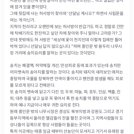
시원한 술 한잔에 분탕질이나 한번 하면 좋으련만.... 하고 실없는 생각
에 잠겨 있을 뿐이었다.
그때 뒷집에 사는 허서방이 찾아와 '선달님 계시오?' 하면서 사립문을
여는 게 아닌가.
지척이 천리라고 오랜만에 보는 허서방이 반갑기도 하고, 정말로 간만
에 탁배기라도 한잔하고 싶던 차에 찾아와 주니 얼마나 고마운가? 그
런데 뜻밖에도 허 서방은 "세상에 꽃이 천지인데 이렇게 집에만 틀어
박혀 있다니 선달님 답지 않으십니다."하며 흥인문 밖 용두리 나무시
장 거리에 송치요리를 잘하는 곳이 있다는 것이었다.
송치는 폐결핵, 허약체질 개선, 만성피로 등에 효과가 있는데 송치란
어미뱃속의 송아지를 말하는 것이다. 송치와 돼지의 새끼보인 애저는
중탕하여 국물을 장복하면 안색이 좋아지고 웬만큼 밤샘을 해도 피로
를 모르게 된다고 전해온다.
또 송치의 뱃속에 닭고기 다진 것, 두부, 마늘, 파, 호두, 인삼, 백출, 진
피, 대추 등을 넣고 실로 꼭 묶어서 푹 찐 송치를 약 중탕으로 먹기도
하여 예나 지금이나 매우 귀한 요리로 친다.
원래 흥인문 밖의 나무시장은 경상도 북부지방과 강원도 그리고 경기
동부지역에서 올라온 땔감들이 전을 펼친 곳이며 그 지역사람들의 도
성나들이 길목으로 항상 사람들이 들끓는 곳이다.
특히 이곳에는 태종 임금 때부터 선농단이 모셔지고 거기서 유래된 설