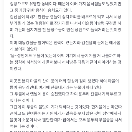
렁탕으로도 유명한 동네이다. 때문에 여러 가지 음식점들도 많았지만
그 중 가장 귀한 음식이 송치요리 였다.
김선달이 탁배기 한잔을 곁들여 송치요리를 배부르게 먹고 나서 세상
부러울 게 없는 걸음걸이로 장거리를 나서서 어슬렁어슬렁 구경을 하
며 가는데 물지게를 진 물장수들이 연신 성안으로 들락거리는 것이었
다.
이미 대동강물을 팔아먹은 전력이 있는지라 김선달의 눈에는 예사롭
게 보이지 않았다.
'음- 성안에도 우물이 있는데 어찌 여기에서 물지게를 져 나를까?' 하
는 생각에 허서방에게 물어보니 허서방은 다음과 같이 이야기하는 것
이었다.
이곳은 본디 마을의 산이 용의 머리 형상과 같이 생겼다 하여 마을이
름이 용두리인데, 여기에 찬물내기라는 우물이 하나 있다.
그 우물에서 옛날에 용이 승천했다고 하여 용두리 찬물내기라 부르고
있다는 것이다.
그런데 이 우물의 물맛이 기가 막히다는 것이었다. 한겨울에는 따끈따
끈하고 또 한여름에는 시원하기가 얼음물 못지 않은 것이 성안에까지
물맛이 소문이 나서 웬만한 대가 집에서는 모두 용두리 우물물을 사서
먹는다는 것이다.