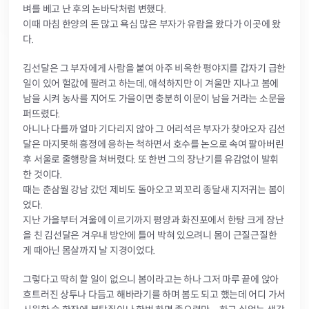
벼를 베고 난 후의 논바닥처럼 변했다.
이때 마침 한양의 돈 많고 욕심 많은 부자가 유람을 왔다가 이곳에 왔
다.
김선달은 그 부자에게 사람을 붙여 아주 비옥한 평야지를 갑자기 급한
일이 있어 헐값에 팔려고 하는데, 애석하지만 이 겨울만 지나고 봄에
남을 시켜 농사를 지어도 가을이면 충분히 이문이 남을 거라는 소문을
퍼뜨렸다.
아니나 다를까 얼마 기다리지 않아 그 어리석은 부자가 찾아오자 김선
달은 마지못해 흥정에 응하는 척하면서 호수를 논으로 속여 팔아버린
후 서울로 줄행랑을 쳐버렸다. 또 한번 그의 장난기를 유감없이 발휘
한 것이다.
때는 춘삼월 강남 갔던 제비도 돌아오고 꾀꼬리 종달새 지저귀는 봄이
었다.
지난 가을부터 겨울에 이르기까지 평양과 화진포에서 한탕 크게 장난
을 친 김선달은 겨우내 방안에 틀어 박혀 있으려니 몸이 근질근질한
게 때아닌 몸살까지 날 지경이었다.
그렇다고 딱히 할 일이 없으니 봄이라고는 하나 그저 마루 끝에 앉아
흐트러진 상투나 다듬고 해바라기를 하며 봄도 되고 했는데 어디 가서