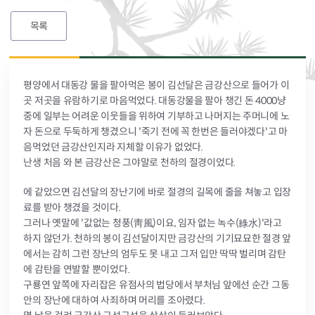
목록
평양에서 대동강 물을 팔아먹은 봉이 김선달은 금강산으로 들어가 이
곳 저곳을 유람하기로 마음먹었다. 대동강물을 팔아 챙긴 돈 4000냥
중에 일부는 어려운 이웃들을 위하여 기부하고 나머지는 주머니에 노
자 돈으로 두둑하게 챙겼으니 '죽기 전에 꼭 한번은 들러야겠다'고 마
음먹었던 금강산인지라 지체할 이유가 없었다.
난생 처음 와 본 금강산은 그야말로 천하의 절경이었다.
에 같았으면 김선달의 장난기에 바로 절경의 길목에 줄을 쳐놓고 입장
료를 받아 챙겼을 것이다.
그러나 옛말에 '값없는 청풍(靑風)이요, 임자 없는 녹수(綠水)'라고
하지 않던가. 천하의 봉이 김선달이지만 금강산의 기기묘묘한 절경 앞
에서는 감히 그런 장난의 엄두도 못 내고 그저 입만 딱딱 벌리며 감탄
에 감탄을 연발할 뿐이었다.
구룡연 앞쪽에 자리잡은 유점사의 법당에서 부처님 앞에선 순간 그동
안의 장난에 대하여 사죄하며 머리를 조아렸다.