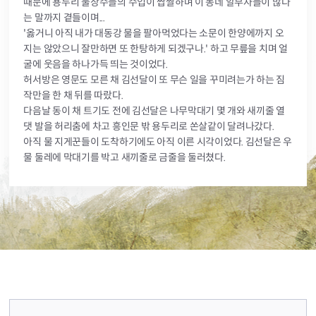
때문에 용두리 물장수들의 수입이 짭짤하며 이 동네 알부자들이 많다
는 말까지 곁들이며...
'옳거니 아직 내가 대동강 물을 팔아먹었다는 소문이 한양에까지 오
지는 않았으니 잘만하면 또 한탕하게 되겠구나.' 하고 무릎을 치며 얼
굴에 웃음을 하나가득 띄는 것이었다.
허서방은 영문도 모른 채 김선달이 또 무슨 일을 꾸미려는가 하는 짐
작만을 한 채 뒤를 따랐다.
다음날 동이 채 트기도 전에 김선달은 나무막대기 몇 개와 새끼줄 열
댓 발을 허리춤에 차고 흥인문 밖 용두리로 쏜살같이 달려나갔다.
아직 물 지게꾼들이 도착하기에도 아직 이른 시각이었다. 김선달은 우
물 둘레에 막대기를 박고 새끼줄로 금줄을 둘러쳤다.
컨텐츠 정보
컨텐츠 담당자 정보