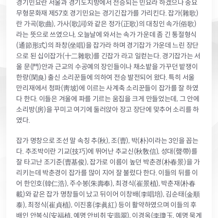
경기민요란 서울과 경기도지방에서 전승되는 민요라 하겠으나 중요
무형문화재 제57호 경기민요는 경기긴잡가를 가리킨다. 잡가(雜歌)
란 가곡(歌曲), 가사(歌詞)와 같은 정가(正歌)의 대칭인 속가(俗歌)
라는 뜻으로 쓰였으나, 오늘날에 와서는 속가 가운데 좀 긴 통절형식
(通節形式)의 좌창(坐唱)을 잡가라 하며 경기잡가 가운데 느린 장단
으로 된 십이잡가(十二雜歌)를 긴잡가 라고 일컫는다. 경기잡가는 서
울 문(門)안과 근교의 수공예의 장인들이나 채소밭을 가꾸던 밭쟁이
한량(閑良) 출신 소리꾼들에 의하여 전승 발전되어 왔다. 특히 서울
만리재에서 청파(靑坡)에 이르는 사계축 소리꾼들이 잡가를 잘 하였
다 한다. 이들은 겨울에 파를 기르는 움집을 크게 만들었는데, 그 안에
소리방(房)을 꾸미고 여기에 둘러앉아 장고 장단에 맞추어 소리를 하
였다.
잡가 명창으로 조선 말 속칭 추(秋), 조(曺), 박(朴)이라는 3인을 꼽는
다. 추조박이란 기교(技巧)에 뛰어난 추교신(秋敎信), 성대(聲帶)를
잘 타고난 조기준(曺基俊), 잡가로 이름이 높던 박춘경(朴春景)을 가
리키는데 박춘경이 잡가를 많이 지어 잘 불렀다 한다. 이들의 뒤를 이
어 한인호(韓仁浩), 주수봉(朱壽奉), 최경식(崔景植), 박춘재(朴春
載)와 같은 잡가 명창들이 났고 뒤이어 이창배(李唱培), 김순태(金順
泰), 최정식(崔貞植), 이진홍(李眞紅) 등이 활약하였으며 이들의 후
배인 안복식(安福植, 예명 안비취 安翡翠), 이경옥(李瓊玉, 예명 묵계