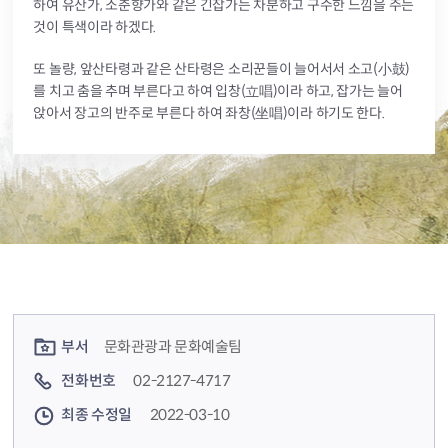
하여 유산가, 소춘향가와 같은 긴잡가는 차분하고 구수한 느낌을 주는
것이 특색이라 하겠다.
또 놀량, 앞산타령과 같은 산타령은 소리꾼들이 늘어서서 소고(小鼓)
를 치고 춤을 추며 부른다고 하여 입창(立唱)이라 하고, 잡가는 늘어
앉아서 장고의 반주로 부른다 하여 좌창(坐唱)이라 하기도 한다.
컨텐츠 정보
컨텐츠 담당자 정보
부서
문화관광과 문화예술팀
전화번호
02-2127-4717
최종 수정일
2022-03-10