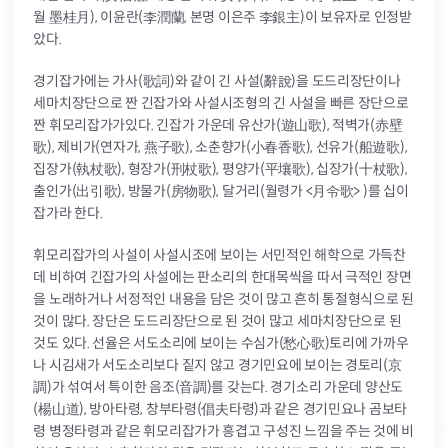
월 墨桂月), 이윤란(李潤蘭, 본명 이은주 李銀主)이 보유자로 인정받
았다.
경기잡가에는 가사(歌詞)와 같이 긴 사설(辭說)을 도드리장단이나
세마치장단으로 짠 긴잡가와 사설시조형의 긴 사설을 빠른 장단으로
짠 휘모리잡가가있다. 긴잡가 가운데 유산가(遊山歌), 적벽가(赤壁
歌), 제비가(연자가, 燕子歌), 소춘향가(小春香歌), 선유가(船遊歌),
집장가(執杖歌), 형장가(刑杖歌), 평양가(平壤歌), 십장가(十杖歌),
출인가(出引歌), 방물가(房物歌), 달거리(월령가 <月令歌> )를 십이
잡가라 한다.
휘모리잡가의 사설이 사설시조에 보이는 서민적인 해학으로 가득찬
데 비하여 긴잡가의 사설에는 판소리의 한대목씩을 따서 극적인 장면
을 노래하거나 서정적인 내용을 담은 것이 많고 흔히 통절형식으로 된
것이 많다. 장단은 도드리장단으로 된 것이 많고 세마치장단으로 된
것도 있다. 선율은 서도소리에 보이는 수심가(愁心歌)토리에 가까우
나 시김새가 서도소리보다 짙지 않고 경기민요에 보이는 경토리(京
調)가 섞여서 특이한 음조(音調)를 갖는다. 경기소리 가운데 양산도
(楊山道), 방아타령, 창부타령(倡夫타령)과 같은 경기민요나 곰보타
령 병정타령과 같은 휘모리잡가가 흥겹고 구성진 느낌을 주는 것에 비