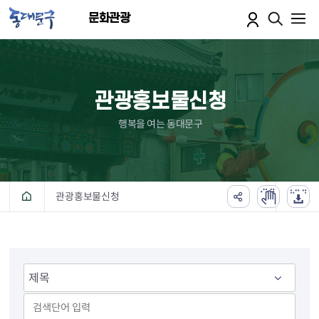
본문 바로가기
문화관광
관광홍보물신청
행복을 여는 동대문구
관광홍보물신청