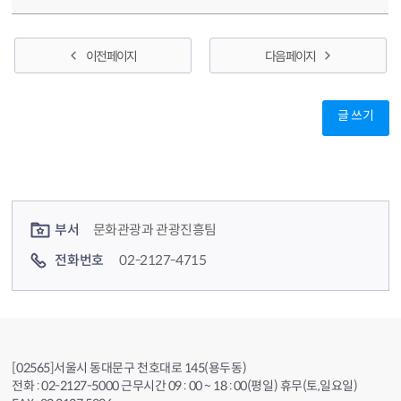
이전 페이지
다음 페이지
글 쓰기
컨텐츠 정보
컨텐츠 담당자 정보
부서
문화관광과 관광진흥팀
전화번호
02-2127-4715
[02565]서울시 동대문구 천호대로 145(용두동)
전화 : 02-2127-5000 근무시간 09 : 00 ~ 18 : 00(평일) 휴무(토,일요일)