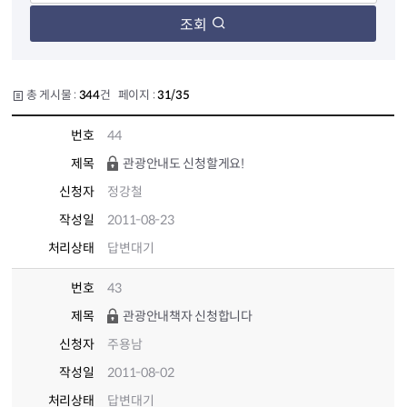
조회
총 게시물 :
344
건 페이지 :
31/35
번호
44
제목
관광안내도 신청할게요!
신청자
정강철
작성일
2011-08-23
처리상태
답변대기
번호
43
제목
관광안내책자 신청합니다
신청자
주용남
작성일
2011-08-02
처리상태
답변대기