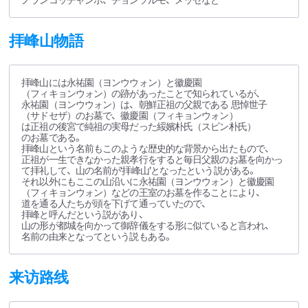
ノランコッチャンポ、チョンソルモ、メッセなど
拝峰山物語
拝峰山には永祐園（ヨンウウォン）と徽慶園
（フィキョンウォン）の跡があったことで知られているが、
永祐園（ヨンウウォン）は、朝鮮正祖の父親である 思悼世子
（サドセザ）のお墓で、徽慶園（フィキョンウォン）
は正祖の後宮で純祖の実母だった綏嬪朴氏（スビン朴氏）
のお墓である。
拝峰山という名前もこのような歴史的な背景から出たもので、
正祖が一生できなかった親孝行をすると毎日父親のお墓を向かっ
て拝礼して、山の名前が‘拝峰山’となったという説がある。
それ以外にもここの山沿いに永祐園（ヨンウウォン）と徽慶園
（フィキョンウォン）などの王室のお墓を作ることにより、
道を通る人たちが頭を下げて通っていたので、
拝峰と呼んだという説があり、
山の形が都城を向かって御辞儀をする形に似ていると言われ、
名前の由来となってという説もある。
来访路线