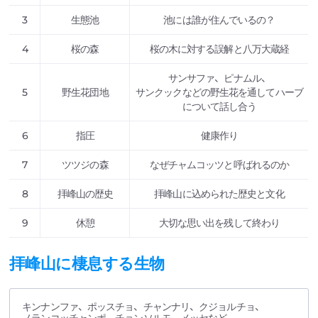
3
生態池
池には誰が住んでいるの？
4
桜の森
桜の木に対する誤解と八万大蔵経
サンサファ、ピナムル、
5
野生花団地
サンクックなどの野生花を通してハーブ
について話し合う
6
指圧
健康作り
7
ツツジの森
なぜチャムコッツと呼ばれるのか
8
拝峰山の歴史
拝峰山に込められた歴史と文化
9
休憩
大切な思い出を残して終わり
拝峰山に棲息する生物
キンナンファ、ポッスチョ、チャンナリ、クジョルチョ、