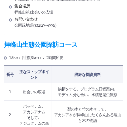
集合場所
拝峰山第1出会いの広場
お問い合わせ
公園緑地課(☎2127–4779)
拝峰山生態公園探訪コ一ス
1.5km（往復3km）、2時間所要
主なストップポイ
番号
詳細な探訪資料
ント
挨拶をする、プログラム日程案内、
1
出会いの広場
モデュム分ち合い、水棲息昆虫観察
パッペナム、
梨の木と竹の木そして、
アカシアナム
2
アカシア木が拝峰山にたくさんある理由
そして、
と木の物語
テジュクナムの森