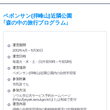
ペボンサン(拝峰山)近隣公園
「森の中の旅行プログラム」
運営期間
2012年4月～11月30日
運営日時
毎週火・木・土・日(午前10時～午前12時)
運営場所
ペボンサン(拝峰山)近隣公園内の自然学習場
参加対象
市民誰でも
参加方法
ソウル市公共サービス予約ホームページ
(http://yeyak.seoul.go.kr)または有線で受付
運営内容
拝峰山自然学習場内の動植物観察及び生態体験学習