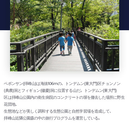
ペボンサン(拝峰山)は海抜106mの、トンデムン(東大門)区チョンノン
(典農)洞とフィギョン(徽慶)洞に位置する山だ。トンデムン(東大門)
区は拝峰山公園内の衛生病院のコンクリートの塀を撤去した場所に野生
花団地、
生態池などが美しく調和する生態公園と自然学習場を造成して、
拝峰山近隣公園森の中の旅行プログラムを運営している。