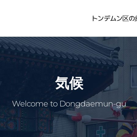
본문 바로가기
トンデムン区の
気候
Welcome to Dongdaemun-gu