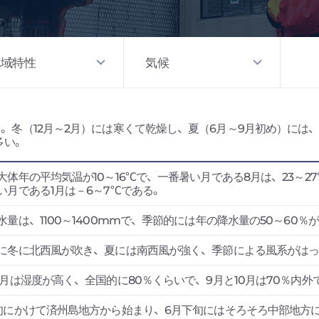
地域特性
気候
。冬（12月～2月）には寒くて乾燥し、夏（6月～9月初め）には
多い。
大体年の平均気温が10～16℃で、一番暑い月である8月は、23～27℃、
い月である1月は－6～7℃である。
水量は、1100～1400mmで、季節的には年の降水量の50～60％
に冬に北西風が吹き、夏には南西風が強く、季節による風系がは
8月は湿度が高く、全国的に80％くらいで、9月と10月は70％内外
旬にかけて済州島地方から始まり、6月下旬にはそろそろ中部地方