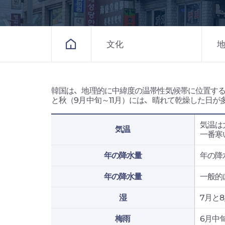
文化
韓国は、地理的に中緯度の温帯性気候帯に位置する
と秋（9月中旬～11月）には、晴れて乾燥した日が
気温は
気温
一番寒
年の降水量
年の降
年の降水量
一般的
湿
7月と
梅雨
6月中