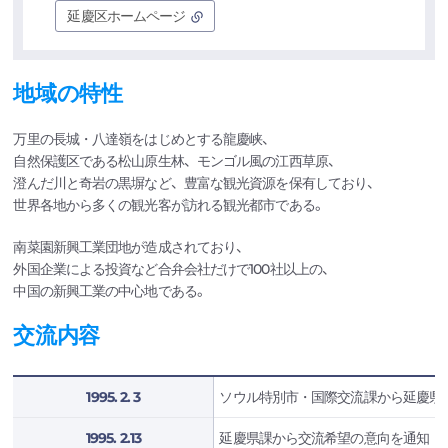
延慶区ホームページ
地域の特性
万里の長城・八達嶺をはじめとする龍慶峡、
自然保護区である松山原生林、モンゴル風の江西草原、
澄んだ川と奇岩の黒塀など、豊富な観光資源を保有しており、
世界各地から多くの観光客が訪れる観光都市である。
南菜園新興工業団地が造成されており、
外国企業による投資など合弁会社だけで100社以上の、
中国の新興工業の中心地である。
交流内容
1995. 2. 3
ソウル特別市・国際交流課から延慶県
1995. 2.13
延慶県課から交流希望の意向を通知