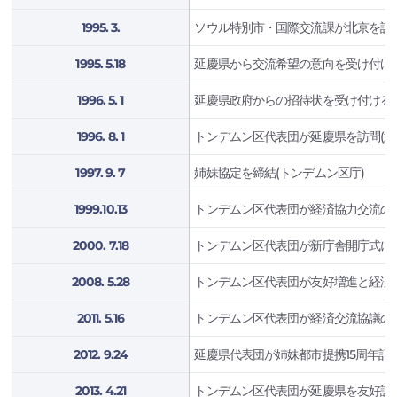
1995. 3.
ソウル特別市・国際交流課が北京を訪
1995. 5.18
延慶県から交流希望の意向を受け付け
1996. 5. 1
延慶県政府からの招待状を受け付ける
1996. 8. 1
トンデムン区代表団が延慶県を訪問(意
1997. 9. 7
姉妹協定を締結(トンデムン区庁)
1999.10.13
トンデムン区代表団が経済協力交流の
2000. 7.18
トンデムン区代表団が新庁舎開庁式に
2008. 5.28
トンデムン区代表団が友好増進と経済
2011. 5.16
トンデムン区代表団が経済交流協議の
2012. 9.24
延慶県代表団が姉妹都市提携15周年記
2013. 4.21
トンデムン区代表団が延慶県を友好訪