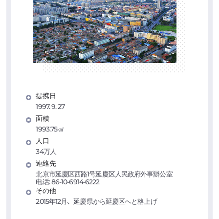
提携日
1997. 9. 27
面積
1993.75㎢
人口
34万人
連絡先
北京市延慶区西路1号延慶区人民政府外事辦公室
电话: 86-10-6914-6222
その他
2015年12月、延慶県から延慶区へと格上げ