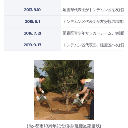
2013. 9.10
延慶県代表団がトンデムン区を友好訪
2015. 6. 1
トンデムン区代表団が友好協力増進の
2016. 7. 21
延慶区青少年サッカーチーム、舞踊団
2019. 9. 17
トンデムン区代表団、延慶区へ友好訪
姉妹都市18周年記念植樹(延慶区龍慶峡)