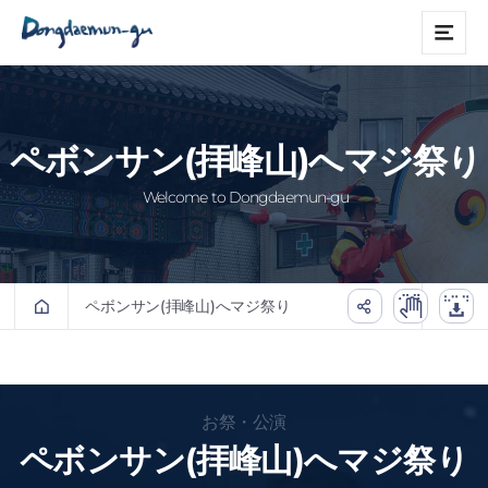
본문 바로가기
메
뉴
ペボンサン(拝峰山)へマジ祭り
Welcome to Dongdaemun-gu
ペボンサン(拝峰山)へマジ祭り
お祭・公演
ペボンサン(拝峰山)へマジ
祭り