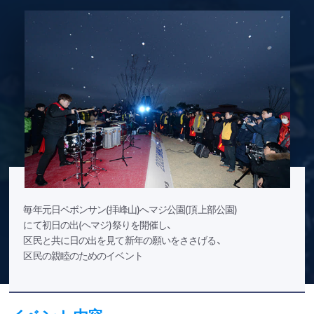
毎年元日ペボンサン(拝峰山)へマジ公園(頂上部公園)
にて初日の出(ヘマジ)祭りを開催し、
区民と共に日の出を見て新年の願いをささげる、
区民の親睦のためのイベント