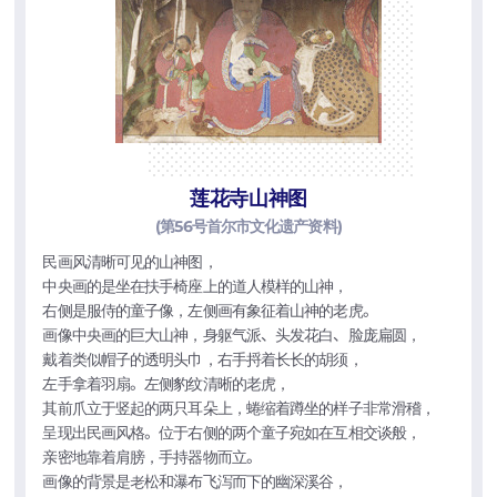
莲花寺山神图
(第56号首尔市文化遗产资料)
民画风清晰可见的山神图，
中央画的是坐在扶手椅座上的道人模样的山神，
右侧是服侍的童子像，左侧画有象征着山神的老虎。
画像中央画的巨大山神，身躯气派、头发花白、脸庞扁圆，
戴着类似帽子的透明头巾，右手捋着长长的胡须，
左手拿着羽扇。左侧豹纹清晰的老虎，
其前爪立于竖起的两只耳朵上，蜷缩着蹲坐的样子非常滑稽，
呈现出民画风格。位于右侧的两个童子宛如在互相交谈般，
亲密地靠着肩膀，手持器物而立。
画像的背景是老松和瀑布飞泻而下的幽深溪谷，