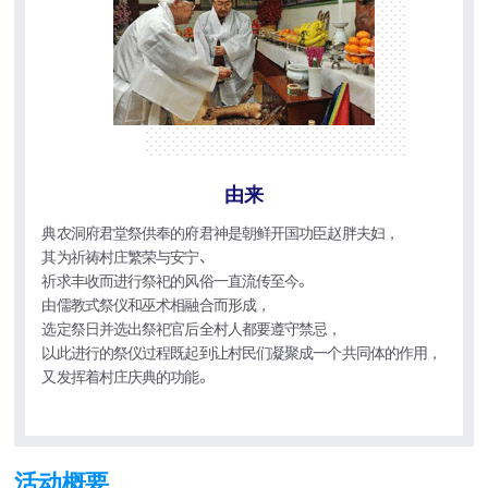
由来
典农洞府君堂祭供奉的府君神是朝鲜开国功臣赵胖夫妇，
其为祈祷村庄繁荣与安宁、
祈求丰收而进行祭祀的风俗一直流传至今。
由儒教式祭仪和巫术相融合而形成，
选定祭日并选出祭祀官后全村人都要遵守禁忌，
以此进行的祭仪过程既起到让村民们凝聚成一个共同体的作用，
又发挥着村庄庆典的功能。
活动概要