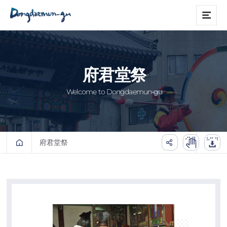
본문 바로가기
메
뉴
府君堂祭
Welcome to Dongdaemun-gu
府君堂祭