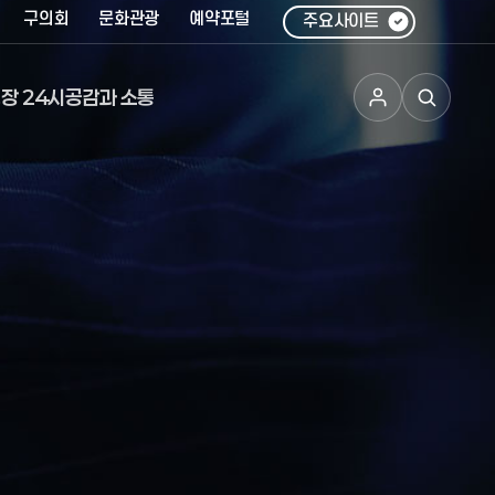
구의회
문화관광
예약포털
주요사이트
장 24시
공감과 소통