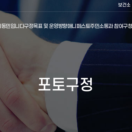
보건소
최동민입니다
구정목표 및 운영방향
매니페스토
주민소통과 참여
구청
포토구정