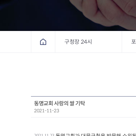
구청장 24시
홈
동명교회 사랑의 쌀 기탁
작성일 :
2021-11-23
2021.11.23.
동명교회가 대문구청을 방문해 소외된 