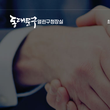
열린구청장실
열린구청장실
주메뉴