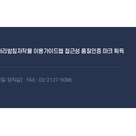
처리방침
저작물 이용가이드
웹 접근성 품질인증 마크 획득
공휴일·당직실)
FAX : 02-2127-5096