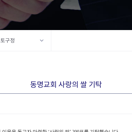
포토구정
동명교회 사랑의 쌀 기탁
이웃을 돕고자 마련한 ‘사랑의 쌀’ 200포를 기탁했습니다.