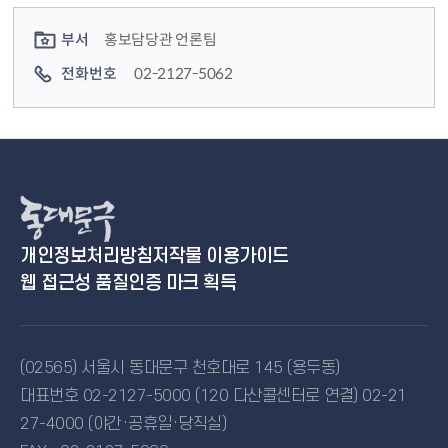
컨텐츠 정보
컨텐츠 담당자 정보
부서
홍보담당관 언론팀
전화번호
02-2127-5062
개인정보처리방침
저작물 이용가이드
웹 접근성 품질인증 마크 획득
(02565) 서울시 동대문구 천호대로 145 (용두동)
대표번호 02-2127-5000 (120 다산콜센터로 연결) 02-21
27-4000 (야간·공휴일·당직실)