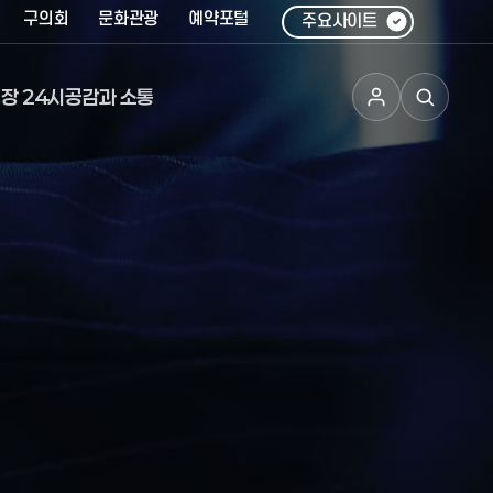
구의회
문화관광
예약포털
주요사이트
장 24시
공감과 소통