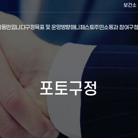
보건소
최동민입니다
구정목표 및 운영방향
매니페스토
주민소통과 참여
구청
포토구정