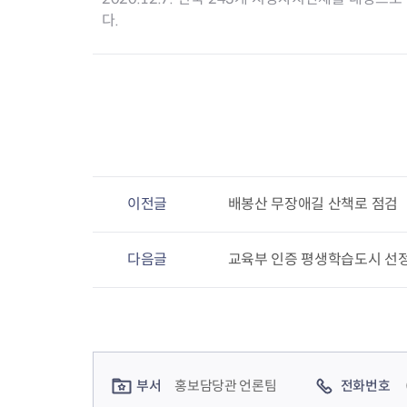
다.
이전글
배봉산 무장애길 산책로 점검
다음글
교육부 인증 평생학습도시 선
컨텐츠 정보
컨텐츠 담당자 정보
부서
홍보담당관 언론팀
전화번호