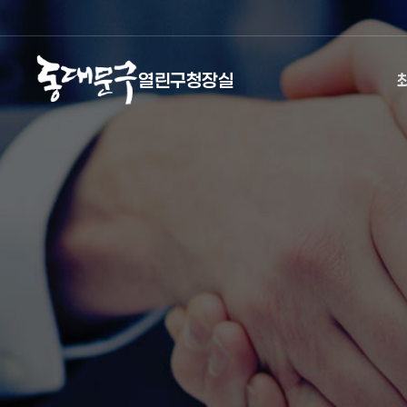
열린구청장실
열린구청장실
주메뉴