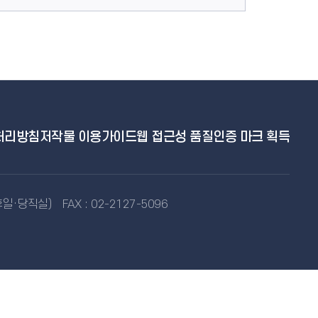
처리방침
저작물 이용가이드
웹 접근성 품질인증 마크 획득
공휴일·당직실)
FAX : 02-2127-5096