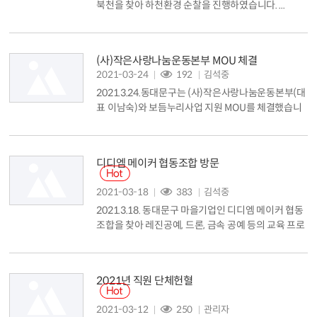
북천을 찾아 하천환경 순찰을 진행하였습니다. ...
(사)작은사랑나눔운동본부 MOU 체결
2021-03-24
192
김석중
2021.3.24.동대문구는 (사)작은사랑나눔운동본부(대
표 이남숙)와 보듬누리사업 지원 MOU를 체결했습니
다. 유덕열 동대문구청장과 이남숙 대표는 보듬누리사
업 지원을 위한 MOU를 맺고 협약서에 서명했습니다.
동대문구와 (사)작은사랑나눔운동본부는 장학금 지
디디엠 메이커 협동조합 방문
원, 후원물품 지원, 1:1 희망결연 참여 등 보듬누리 지
원에 힘쓰고 올해로 출범 10주년을 맞은 보듬누리 사
2021-03-18
383
김석중
업을 내실있게 추진해 나가기로 했습니다. 이와 함께
2021.3.18. 동대문구 마을기업인 디디엠 메이커 협동
(사)작은사랑나눔운동 본부는 라면, 된...
조합을 찾아 레진공예, 드론, 금속 공예 등의 교육 프로
그램을 체험하였습니다. 디디엠 메이커 협동조합은 2
019년 진행한 동대문구 메이커 양성 프로그램의 참가
자들 14명이 모여 만든 곳이며 주로 취업, 창업에 어려
2021년 직원 단체헌혈
움을 느끼던 경력단절 여성, 청년 등이었던 이들은 프
로그램을 수료한 뒤 같은 취업난을 겪는 사람들을 교
2021-03-12
250
관리자
육하고 메이커로 양성하기 위해 지난해 1월 협동조합