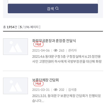
검색
총
1,954
건 [
5
/ 196 페이지 ]
화랑무공훈장과 훈장증 전달식
2021-04-06
263
관리자
2021.4.6 동대문구청 5층 구청장실에서 6.25 참전용
사인 고영만(89) 하사에게 국방부장관을 대신해 화랑
무공훈장과 훈장증을 전달했습니다. 동대문구 제기동
에 거주하는 고영만 하사는 6.25 전쟁 당시 육군 포병
학교 소속으로 여러 전장에서 헌신 분투한 공적을 인
보훈단체장 간담회
정받아 1952년11월10일 서훈 대상자로 결정됐으나
전시 혼란한 상황이 이어지면서 수여과정이 누락된 것
2021-03-31
202
김석중
으로 조사됐습니다....
2021.3.31. 동대문구 보훈단체장 간담회가 진행되었
습니다....