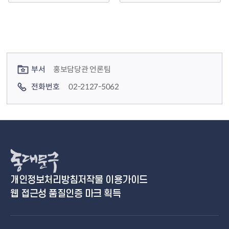
구청장은 8일 오전 11 시 30 분 구청 지하1층 구내식
당에서 여성 직원에게 빵과 장미를 건네며 세계 여성
의 날을 응원했습니...
컨텐츠 정보
컨텐츠 담당자 정보
부서
홍보담당관 언론팀
전화번호
02-2127-5062
개인정보처리방침
저작물 이용가이드
웹 접근성 품질인증 마크 획득