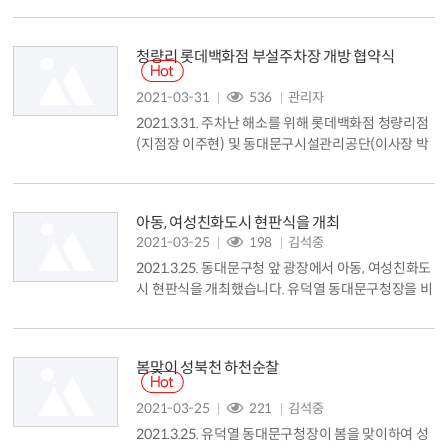
청량리 롯데백화점 부설주차장 개방 협약식
2021-03-31
536
관리자
2021.3.31. 주차난 해소를 위해 롯데백화점 청량리점
(지점장 이주현) 및 동대문구시설관리공단(이사장 박
희수)과 부설주차장 개방 협약식을 31일 체결했습니
다. 유덕열 동대문구청장과 이주현 롯데백화점 청량리
점 지점장, 박희수 동대문구시설관리공단 이사장은 지
아동, 여성친화도시 현판식을 개최
역 주민의 주차 편의 증진을 위해 롯데백화점 부설주
2021-03-25
198
김석중
차장 개방 협약을 체결했습니다. 협약 내용은 롯데백
2021.3.25. 동대문구청 앞 광장에서 아동, 여성친화도
화점 청량리점 부설주차장 7층 주차면 30면을 거주자
시 현판식을 개최했습니다. 유덕열 동대문구청장을 비
우선주차제로 운영, 동대문구시설관리공단이 개...
롯한 구 간부 및 직원들은 구청사 입구에 현판을 내걸
고 모두가 행복한 아동&middot;여성친화도시로서의
도약과 발전을 위한 새로운 출발을 다짐했습니다. 아
봄맞이 성북천 하천순찰
동친화도시 인증을 새로운 도약으로 삼아 ▲아동권리
교육 ▲아동참여기구 구성 ▲아동,청소년 정책제안대
2021-03-25
221
김석중
회 ▲아동의회 및 청소년참여위원회 운영 ▲아동권리
2021.3.25. 유덕열 동대문구청장이 봄을 맞이하여 성
교육 구민강사 양성 등 아동의 권리...