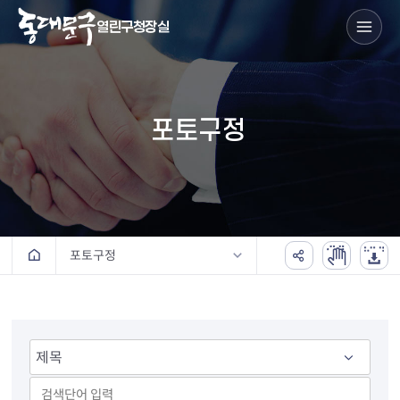
열린구청장실
포토구정
포토구정