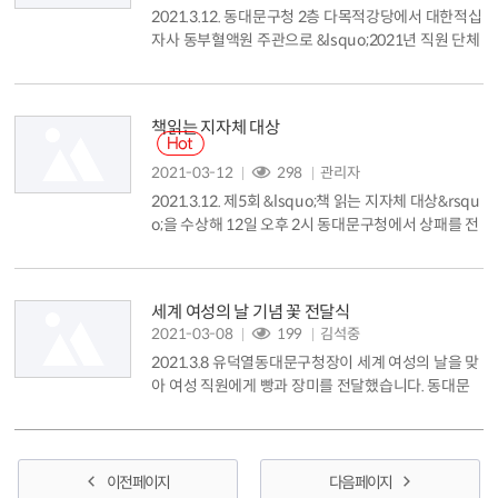
2021.3.12. 동대문구청 2층 다목적강당에서 대한적십
을 설립했습니다. 디...
자사 동부혈액원 주관으로 &lsquo;2021년 직원 단체
헌혈&rsquo;을 실시했습니다. 오전 9시30분부터 오
후 4시까지 진행된 이날 행사에는 ▲구청ㆍ동주민센
터, 공단 직원 ▲사회복무요원 등 총 155명이 자발적
책읽는 지자체 대상
으로 참여해 생명나눔을 몸소 실천했습니다....
2021-03-12
298
관리자
2021.3.12. 제5회 &lsquo;책 읽는 지자체 대상&rsqu
o;을 수상해 12일 오후 2시 동대문구청에서 상패를 전
달받았습니다. &lsquo;책 읽는 지자체 대상&rsquo;
은 (사)국민독서 문화진흥회(회장 김을호) 주관으로
독서,출판문화 발전에 크게 기여하고 뛰어난 기획력으
세계 여성의 날 기념 꽃 전달식
로 책 읽는 대한민국 발전에 도움이 된 지자체에게 수
2021-03-08
199
김석중
여하는 상입니다. 그 동안 동대문구는 &lsquo;동네도
2021.3.8 유덕열동대문구청장이 세계 여성의 날을 맞
서관 1동 1개소 건립&rsquo; 등 민선 7기 공약사항을
아 여성 직원에게 빵과 장미를 전달했습니다. 동대문
적극...
구는 양성평등문화 확산을 위해 세계 여성의 날을 기
념, 여성 직원에게 존중과 감사의 마음을 전하는 동시
에 코로나 19 여파로 어려움을 겪고 있는 화훼농가를
돕기 위해 이번 행사를 마련했습니다. 유덕열 동대문
이전 페이지
다음 페이지