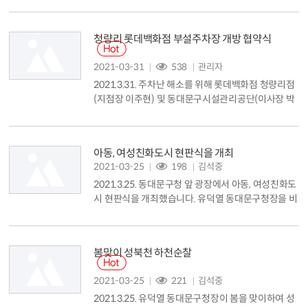
청량리 롯데백화점 부설주차장 개방 협약식
2021-03-31
538
관리자
2021.3.31. 주차난 해소를 위해 롯데백화점 청량리점
(지점장 이주현) 및 동대문구시설관리공단(이사장 박
희수)과 부설주차장 개방 협약식을 31일 체결했습니
다. 유덕열 동대문구청장과 이주현 롯데백화점 청량리
점 지점장, 박희수 동대문구시설관리공단 이사장은 지
아동, 여성친화도시 현판식을 개최
역 주민의 주차 편의 증진을 위해 롯데백화점 부설주
2021-03-25
198
김석중
차장 개방 협약을 체결했습니다. 협약 내용은 롯데백
2021.3.25. 동대문구청 앞 광장에서 아동, 여성친화도
화점 청량리점 부설주차장 7층 주차면 30면을 거주자
시 현판식을 개최했습니다. 유덕열 동대문구청장을 비
우선주차제로 운영, 동대문구시설관리공단이 개...
롯한 구 간부 및 직원들은 구청사 입구에 현판을 내걸
고 모두가 행복한 아동&middot;여성친화도시로서의
도약과 발전을 위한 새로운 출발을 다짐했습니다. 아
봄맞이 성북천 하천순찰
동친화도시 인증을 새로운 도약으로 삼아 ▲아동권리
교육 ▲아동참여기구 구성 ▲아동,청소년 정책제안대
2021-03-25
221
김석중
회 ▲아동의회 및 청소년참여위원회 운영 ▲아동권리
2021.3.25. 유덕열 동대문구청장이 봄을 맞이하여 성
교육 구민강사 양성 등 아동의 권리...