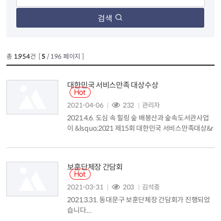
검색
총
1,954
건 [
5
/ 196 페이지 ]
대한민국 서비스만족 대상수상
2021-04-06
232
관리자
2021.4.6. 도심 속 힐링 숲 배봉산과 숲속도서관사업
이 &lsquo;2021 제15회 대한민국 서비스만족대상&r
squo;에서 관광&middot;문화서비스 부문 대상을 수
상했습니다....
보훈단체장 간담회
2021-03-31
203
김석중
2021.3.31. 동대문구 보훈단체장 간담회가 진행되었
습니다....