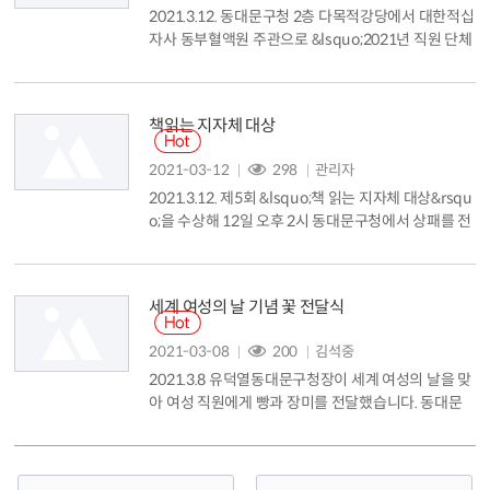
2021.3.12. 동대문구청 2층 다목적강당에서 대한적십
을 설립했습니다. 디...
자사 동부혈액원 주관으로 &lsquo;2021년 직원 단체
헌혈&rsquo;을 실시했습니다. 오전 9시30분부터 오
후 4시까지 진행된 이날 행사에는 ▲구청ㆍ동주민센
터, 공단 직원 ▲사회복무요원 등 총 155명이 자발적
책읽는 지자체 대상
으로 참여해 생명나눔을 몸소 실천했습니다....
2021-03-12
298
관리자
2021.3.12. 제5회 &lsquo;책 읽는 지자체 대상&rsqu
o;을 수상해 12일 오후 2시 동대문구청에서 상패를 전
달받았습니다. &lsquo;책 읽는 지자체 대상&rsquo;
은 (사)국민독서 문화진흥회(회장 김을호) 주관으로
독서,출판문화 발전에 크게 기여하고 뛰어난 기획력으
세계 여성의 날 기념 꽃 전달식
로 책 읽는 대한민국 발전에 도움이 된 지자체에게 수
여하는 상입니다. 그 동안 동대문구는 &lsquo;동네도
2021-03-08
200
김석중
서관 1동 1개소 건립&rsquo; 등 민선 7기 공약사항을
2021.3.8 유덕열동대문구청장이 세계 여성의 날을 맞
적극...
아 여성 직원에게 빵과 장미를 전달했습니다. 동대문
구는 양성평등문화 확산을 위해 세계 여성의 날을 기
념, 여성 직원에게 존중과 감사의 마음을 전하는 동시
에 코로나 19 여파로 어려움을 겪고 있는 화훼농가를