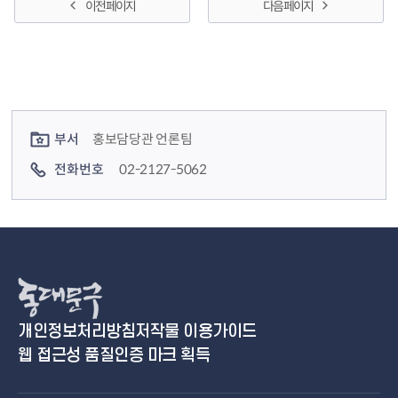
돕기 위해 이번 행사를 마련했습니다. 유덕열 동대문
이전 페이지
다음 페이지
구청장은 8일 오전 11 시 30 분 구청 지하1층 구내식
당에서 여성 직원에게 빵과 장미를 건네며 세계 여성
의 날을 응원했습니...
컨텐츠 정보
컨텐츠 담당자 정보
부서
홍보담당관 언론팀
전화번호
02-2127-5062
개인정보처리방침
저작물 이용가이드
웹 접근성 품질인증 마크 획득