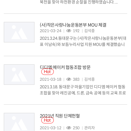
북천을 찾아 하천환경 순찰을 진행하였습니다. ...
(사)작은사랑나눔운동본부 MOU 체결
2021-03-24
192
김석중
2021.3.24.동대문구는 (사)작은사랑나눔운동본부(대
표 이남숙)와 보듬누리사업 지원 MOU를 체결했습니
다. 유덕열 동대문구청장과 이남숙 대표는 보듬누리사
업 지원을 위한 MOU를 맺고 협약서에 서명했습니다.
동대문구와 (사)작은사랑나눔운동본부는 장학금 지
디디엠 메이커 협동조합 방문
원, 후원물품 지원, 1:1 희망결연 참여 등 보듬누리 지
원에 힘쓰고 올해로 출범 10주년을 맞은 보듬누리 사
2021-03-18
383
김석중
업을 내실있게 추진해 나가기로 했습니다. 이와 함께
2021.3.18. 동대문구 마을기업인 디디엠 메이커 협동
(사)작은사랑나눔운동 본부는 라면, 된...
조합을 찾아 레진공예, 드론, 금속 공예 등의 교육 프로
그램을 체험하였습니다. 디디엠 메이커 협동조합은 2
019년 진행한 동대문구 메이커 양성 프로그램의 참가
자들 14명이 모여 만든 곳이며 주로 취업, 창업에 어려
2021년 직원 단체헌혈
움을 느끼던 경력단절 여성, 청년 등이었던 이들은 프
로그램을 수료한 뒤 같은 취업난을 겪는 사람들을 교
2021-03-12
250
관리자
육하고 메이커로 양성하기 위해 지난해 1월 협동조합