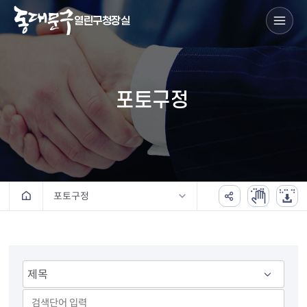
열린구청장실
포토구정
포토구정