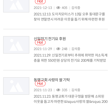
2021-12-13
405
김석중
2021.12.13. 도이치모터스가 13일 오후 동대문구를
찾아 연말연시 어려운 이웃을 돕기 위해 마련한 후원
금 3000만 원을 전달했습니다. 이날 기탁식은 유덕열
동대문구청장, 권혁민 대표이사, 황해송 부사장, 김지
호 부사장이 참석한 가운데 구청장실에서 진행됐습니
신일전기 전기요 후원
다. 도이치모터스는 동대문구 답십리1동에 위치한 수
입자동차 판매 업체로, 지난 2011년부터 시작해 올해
2021-11-29
248
김석중
까지 동대문구청에 후원금 총 1억 4500만 원을 기탁
2021.11.29. 신일전기로부터 추위에 취약한 저소득계
했습니다....
층을 위한 550만원 상당의 전기요 200채를 기탁받았
습니다....
동명교회 사랑의 쌀 기탁
2021-11-23
335
김석중
2021.11.23. 동명교회가 대문구청을 방문해 소외된
이웃을 돕고자 마련한 &lsquo;사랑의 쌀&rsquo; 200
포를 기탁했습니다....