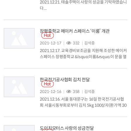
2021.12.21. 태솔주택이 사랑의 성금을 기탁하였습니
다....
장평중학교 메이커 스페이스 ‘이룸’ 개관
2021-12-17
332
김석중
2021.12.17. 교육경비보조금을 지원해 조성한 메이커
스페이스 장평중학교 &lsquo;이룸&rsquo;이 문을 열
었습니다. 변화하는 교육 환경에 대비하고 4차 산업 관
련 핵심 역량 교육을 아우르는 거점 센터를 마련하고
자 지난 2월 교육경비보조금 심의를 거쳐 동대문구형
한국전기공사협회 김치 전달
메이커 스페이스 구축 사업비로 1억3000만원을 지원
하기로 결정했습니다. 이후 동부교육지원청과 협력 공
2021-12-16
358
김석중
모 사업을 추진해 장평중학교를 대상 학교로 선정하고
2021.12.16. 서울 동대문구는 16일 한국전기공사협
장평중학교 미래관 2층에 ...
회 서울시동부회로부터 김치 5kg 100상자(환가액 30
0만원 상당)를 전달받았습니다....
도이치모터스 사랑의 성금전달