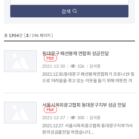
검색
총
1,954
건 [
3
/ 196 페이지 ]
동대문구 패션봉제 연합회 성금전달
2021-12-30
326
김석중
2021.12.30.동대문구 패션봉제연합회가 코로나19 등
으로 어려움을 겪고 있는 이웃을 돕기 위해 따뜻한 겨
울나기 성금 500만 원을 기탁했습니다. 유덕열 동대문
구청장, 정인홍 동대문구 패션봉제연합회장 등이 참석
한 가운데 동대문구청 5층 구청장실에서 기탁식이 진
서울시옥외광고협회 동대문구지부 성금 전달
행됐습니다. 이날 전달된 성금은 총 500만 원 입니다.
대문구 패션봉제연합회는 지난해 4월 약 800만 원 상
2021-12-27
300
김석중
당의 마스크를 제작 부해 환경공무관 및 관내 취약계
2021.12.27. 서울시옥외광고협회 동대문구지부가사
층에 지원했으며, 어려운 이웃이 춥고...
랑의성금을전달 하였습니다....