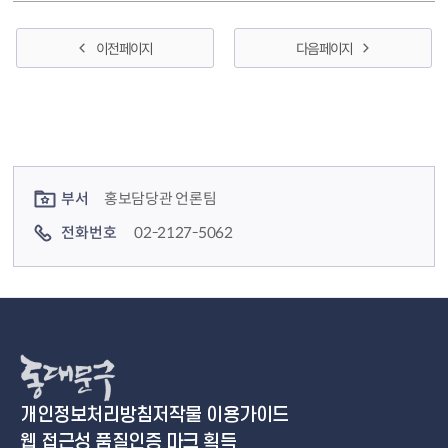
이전 페이지
다음 페이지
컨텐츠 정보
컨텐츠 담당자 정보
부서
홍보담당관 언론팀
전화번호
02-2127-5062
개인정보처리방침
저작물 이용가이드
웹 접근성 품질인증 마크 획득