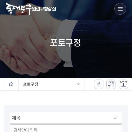
열린구청장실
포토구정
포토구정