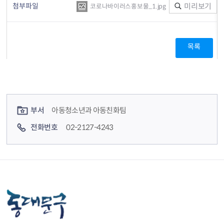
첨부파일
미리보기
코로나바이러스홍보물_1.jpg
목록
컨텐츠 정보
컨텐츠 담당자 정보
부서
아동청소년과 아동친화팀
전화번호
02-2127-4243