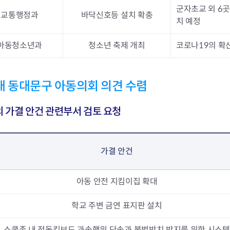
군자초교 외 6
교통행정과
바닥신호등 설치 확충
치 예정
아동청소년과
청소년 축제 개최
코로나19의 확
대 동대문구 아동의회 의견 수렴
 가결 안건 관련부서 검토 요청
가결 안건
아동 안전 지킴이집 확대
학교 주변 금연 표지판 설치
스쿨존 내 전동킥보드 과속행위 단속과 불법방치 방지를 위한 시스템