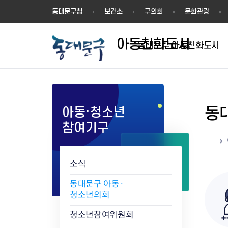
아
동대문구청
보건소
구의회
문화관광
동
친
아동친화도시
화
동대문구 아동친화도시
도
시
동
아동·청소년
참여기구
홈
소식
동대문구 아동·
청소년의회
청소년참여위원회