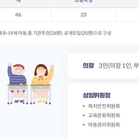
계
초등학생
46
23
 8~19세 아동 중 기관추천(26명), 공개모집(20명)으로 구성
의장
3인(의장 1인, 
상임위원장
복지안전위원회
교육문화위원회
아동권리위원회