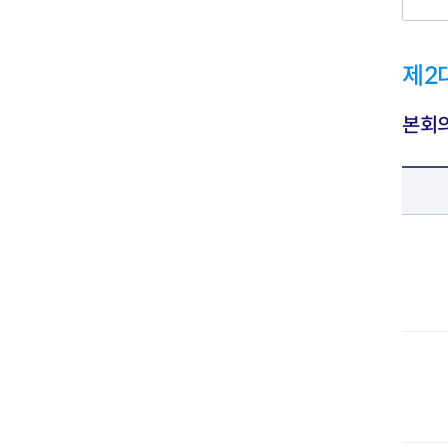
제2
본회의