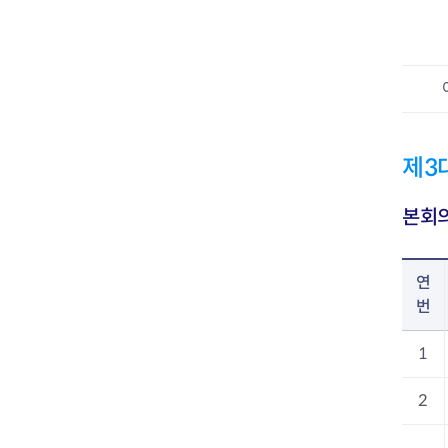
제3
본회의
연
번
1
2