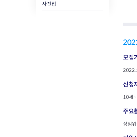
사진첩
20
모집
2022.
신청
10세~
주요
상임위원