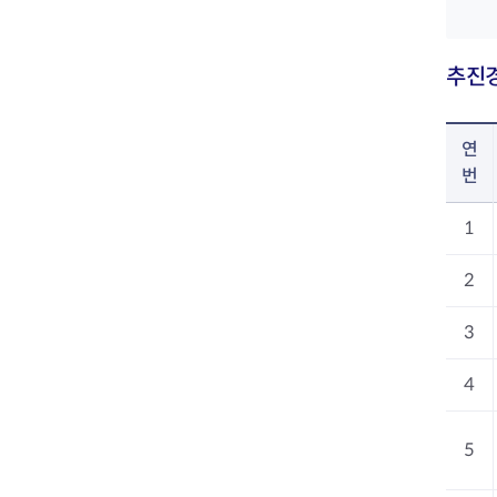
추진
연
번
1
2
3
4
5