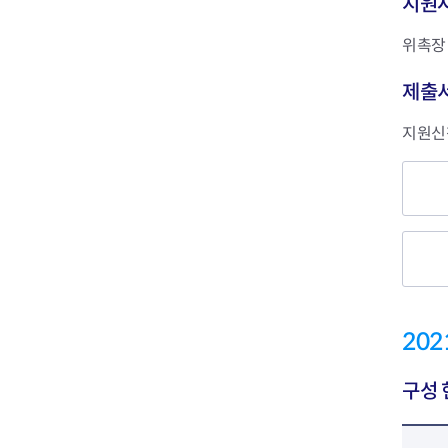
지원
위촉장 
제출서
지원신
20
구성 