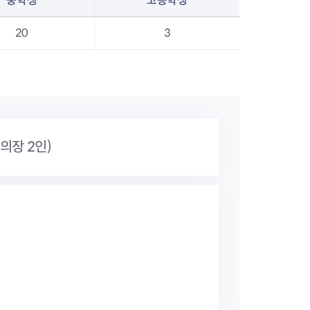
중학생
고등학생
20
3
부의장 2인)