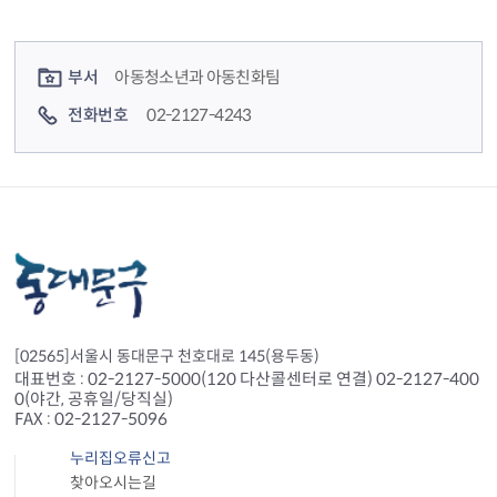
컨텐츠 정보
컨텐츠 담당자 정보
부서
아동청소년과 아동친화팀
전화번호
02-2127-4243
[02565]서울시 동대문구 천호대로 145(용두동)
대표번호 : 02-2127-5000(120 다산콜센터로 연결) 02-2127-400
0(야간, 공휴일/당직실)
FAX : 02-2127-5096
누리집오류신고
찾아오시는길