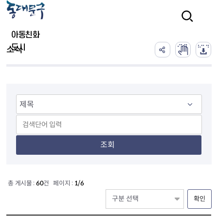
본문 바로가기
검색
아동친화
도시
소식
조회
총 게시물 :
60
건 페이지 :
1/6
확인