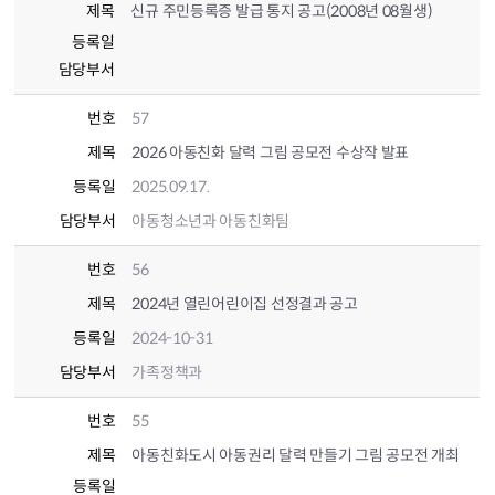
제목
신규 주민등록증 발급 통지 공고(2008년 08월생)
등록일
담당부서
번호
57
제목
2026 아동친화 달력 그림 공모전 수상작 발표
등록일
2025.09.17.
담당부서
아동청소년과 아동친화팀
번호
56
제목
2024년 열린어린이집 선정결과 공고
등록일
2024-10-31
담당부서
가족정책과
번호
55
제목
아동친화도시 아동권리 달력 만들기 그림 공모전 개최
등록일