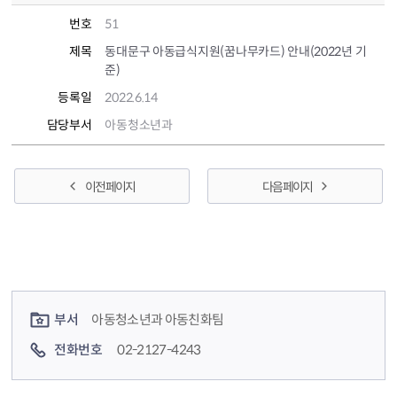
번호
51
제목
동대문구 아동급식지원(꿈나무카드) 안내(2022년 기
준)
등록일
2022.6.14
담당부서
아동청소년과
이전 페이지
다음 페이지
컨텐츠 정보
컨텐츠 담당자 정보
부서
아동청소년과 아동친화팀
전화번호
02-2127-4243