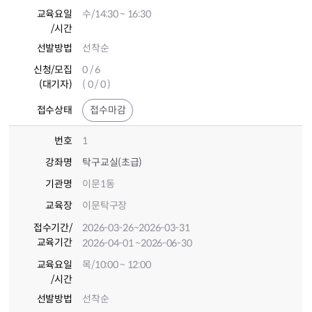
교육요일
수/14:30 ~ 16:30
/시간
선발방법
선착순
신청/모집
0 / 6
(대기자)
( 0 / 0 )
접수상태
접수마감
번호
1
강좌명
탁구교실(초급)
기관명
이문1동
교육장
이문탁구장
접수기간
/
2026-03-26
~2026-03-31
교육기간
2026-04-01
~2026-06-30
교육요일
목/10:00 ~ 12:00
/시간
선발방법
선착순