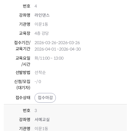
번호
4
강좌명
라인댄스
기관명
이문1동
교육장
4층 강당
접수기간
/
2026-03-26
~2026-03-26
교육기간
2026-04-01
~2026-04-30
교육요일
화/11:00 ~ 13:00
/시간
선발방법
선착순
신청/모집
-/ 0
(대기자)
접수상태
접수마감
번호
3
강좌명
서예교실
기관명
이문1동