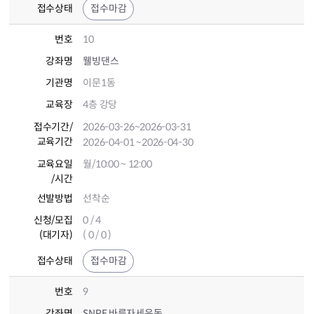
접수상태
접수마감
번호
10
강좌명
웰빙댄스
기관명
이문1동
교육장
4층 강당
접수기간
/
2026-03-26
~2026-03-31
교육기간
2026-04-01
~2026-04-30
교육요일
월/10:00 ~ 12:00
/시간
선발방법
선착순
신청/모집
0 / 4
(대기자)
( 0 / 0 )
접수상태
접수마감
번호
9
강좌명
SNPE 바른자세운동