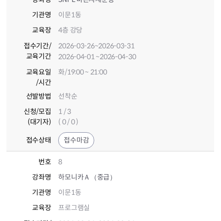
기관명
이문1동
교육장
4층 강당
접수기간
/
2026-03-26
~2026-03-31
교육기간
2026-04-01
~2026-04-30
교육요일
화/19:00 ~ 21:00
/시간
선발방법
선착순
신청/모집
1 / 3
(대기자)
( 0 / 0 )
접수상태
접수마감
번호
8
강좌명
하모니카Ａ（중급）
기관명
이문1동
교육장
프로그램실