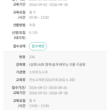
교육기간
2026-09-02
~2026-09-28
교육요일
월 수
/시간
09:30 ~ 12:00
선발방법
추첨
신청/모집
0 / 20
(대기자)
접수상태
접수예정
번호
236
강좌명
(심화) AI와 함께 쉽게 배우는 크롬 구글링
기관명
스마트도시과
교육장
전농교육장(답십리로26길 6, 2층)
접수기간
/
2026-08-21
~2026-08-26
교육기간
2026-09-02
~2026-09-28
교육요일
월 수
/시간
13:00 ~ 15:30