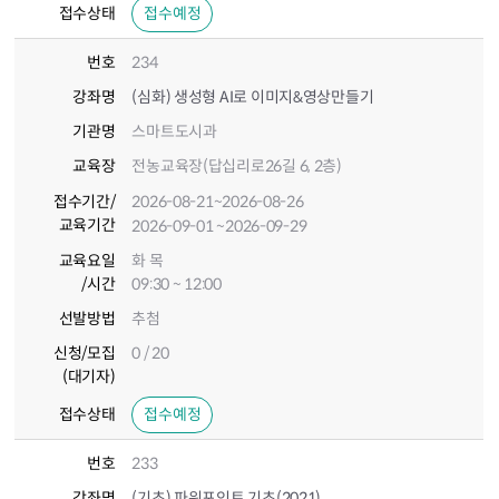
접수상태
접수예정
번호
234
강좌명
(심화) 생성형 AI로 이미지&영상만들기
기관명
스마트도시과
교육장
전농교육장(답십리로26길 6, 2층)
접수기간
/
2026-08-21
~2026-08-26
교육기간
2026-09-01
~2026-09-29
교육요일
화 목
/시간
09:30 ~ 12:00
선발방법
추첨
신청/모집
0 / 20
(대기자)
접수상태
접수예정
번호
233
강좌명
(기초) 파워포인트 기초(2021)