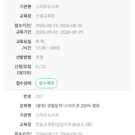
기관명
스마트도시과
교육장
신설교육장
접수기간
/
2026-08-21
~2026-08-26
교육기간
2026-09-01
~2026-09-29
교육요일
화 목
/시간
15:30 ~ 18:00
선발방법
추첨
신청/모집
0 / 22
(대기자)
접수상태
접수예정
번호
237
강좌명
(활용) 생활밀착! 스마트폰 200% 활용
기관명
스마트도시과
교육장
전농교육장(답십리로26길 6, 2층)
접수기간
/
2026-08-21
~2026-08-26