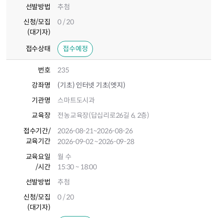
선발방법
추첨
신청/모집
0 / 20
(대기자)
접수상태
접수예정
번호
235
강좌명
(기초) 인터넷 기초(엣지)
기관명
스마트도시과
교육장
전농교육장(답십리로26길 6, 2층)
접수기간
/
2026-08-21
~2026-08-26
교육기간
2026-09-02
~2026-09-28
교육요일
월 수
/시간
15:30 ~ 18:00
선발방법
추첨
신청/모집
0 / 20
(대기자)