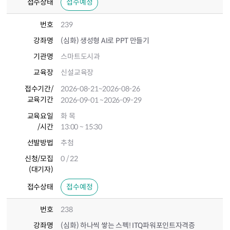
접수상태
접수예정
번호
239
강좌명
(심화) 생성형 AI로 PPT 만들기
기관명
스마트도시과
교육장
신설교육장
접수기간
/
2026-08-21
~2026-08-26
교육기간
2026-09-01
~2026-09-29
교육요일
화 목
/시간
13:00 ~ 15:30
선발방법
추첨
신청/모집
0 / 22
(대기자)
접수상태
접수예정
번호
238
강좌명
(심화) 하나씩 쌓는 스펙! ITQ파워포인트자격증