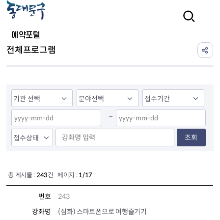
본문 바로가기
검색
예약포털
전체프로그램
~
조회
총 게시물 :
243
건 페이지 :
1/17
번호
243
강좌명
(심화) 스마트폰으로 여행즐기기