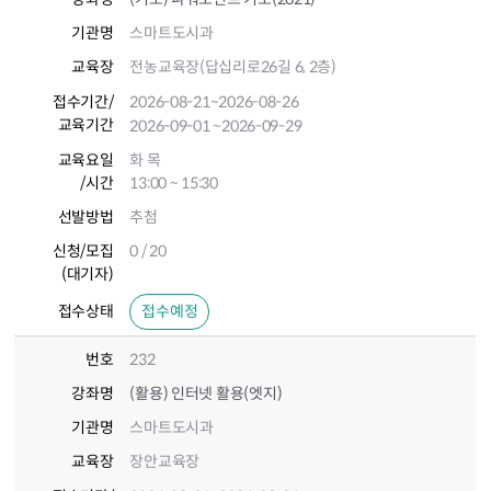
기관명
스마트도시과
교육장
전농교육장(답십리로26길 6, 2층)
접수기간
/
2026-08-21
~2026-08-26
교육기간
2026-09-01
~2026-09-29
교육요일
화 목
/시간
13:00 ~ 15:30
선발방법
추첨
신청/모집
0 / 20
(대기자)
접수상태
접수예정
번호
232
강좌명
(활용) 인터넷 활용(엣지)
기관명
스마트도시과
교육장
장안교육장