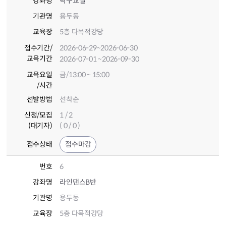
강좌명
탁구교실
기관명
용두동
교육장
5층 다목적강당
접수기간
/
2026-06-29
~2026-06-30
교육기간
2026-07-01
~2026-09-30
교육요일
금/13:00 ~ 15:00
/시간
선발방법
선착순
신청/모집
1 / 2
(대기자)
( 0 / 0 )
접수상태
접수마감
번호
6
강좌명
라인댄스B반
기관명
용두동
교육장
5층 다목적강당