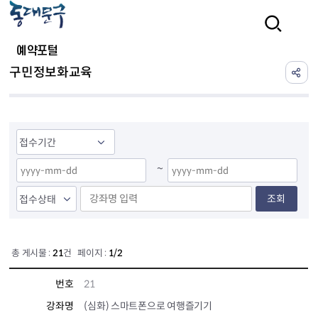
본문 바로가기
검색
예약포털
구민정보화교육
~
조회
총 게시물 :
21
건 페이지 :
1/2
번호
21
강좌명
(심화) 스마트폰으로 여행즐기기