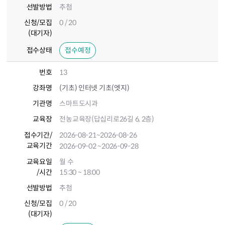
선발방법
추첨
신청/모집
0 / 20
(대기자)
접수상태
접수예정
번호
13
강좌명
(기초) 인터넷 기초(엣지)
기관명
스마트도시과
교육장
전농교육장(답십리로26길 6, 2층)
접수기간
/
2026-08-21
~2026-08-26
교육기간
2026-09-02
~2026-09-28
교육요일
월 수
/시간
15:30 ~ 18:00
선발방법
추첨
신청/모집
0 / 20
(대기자)