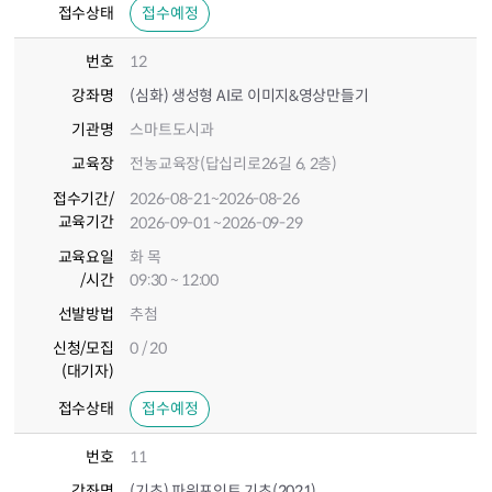
접수상태
접수예정
번호
12
강좌명
(심화) 생성형 AI로 이미지&영상만들기
기관명
스마트도시과
교육장
전농교육장(답십리로26길 6, 2층)
접수기간
/
2026-08-21
~2026-08-26
교육기간
2026-09-01
~2026-09-29
교육요일
화 목
/시간
09:30 ~ 12:00
선발방법
추첨
신청/모집
0 / 20
(대기자)
접수상태
접수예정
번호
11
강좌명
(기초) 파워포인트 기초(2021)