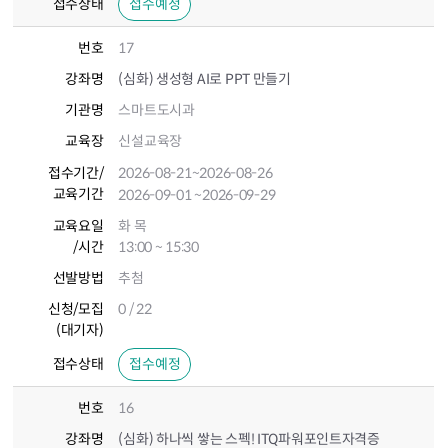
접수상태
접수예정
번호
17
강좌명
(심화) 생성형 AI로 PPT 만들기
기관명
스마트도시과
교육장
신설교육장
접수기간
/
2026-08-21
~2026-08-26
교육기간
2026-09-01
~2026-09-29
교육요일
화 목
/시간
13:00 ~ 15:30
선발방법
추첨
신청/모집
0 / 22
(대기자)
접수상태
접수예정
번호
16
강좌명
(심화) 하나씩 쌓는 스펙! ITQ파워포인트자격증