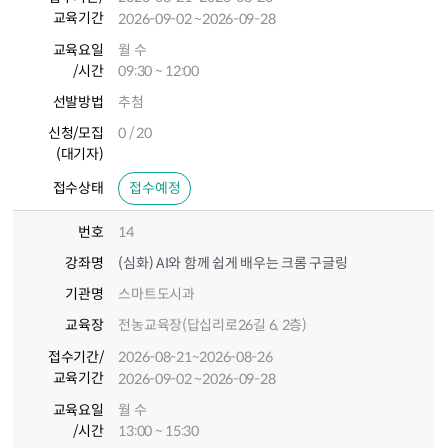
교육기간
2026-09-02
~2026-09-28
교육요일
월 수
/시간
09:30 ~ 12:00
선발방법
추첨
신청/모집
0 / 20
(대기자)
접수상태
접수예정
번호
14
강좌명
(심화) AI와 함께 쉽게 배우는 크롬 구글링
기관명
스마트도시과
교육장
전농교육장(답십리로26길 6, 2층)
접수기간
/
2026-08-21
~2026-08-26
교육기간
2026-09-02
~2026-09-28
교육요일
월 수
/시간
13:00 ~ 15:30