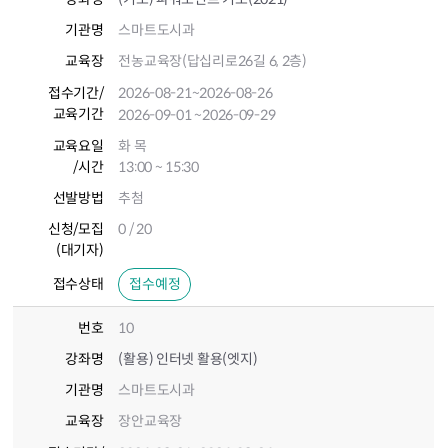
기관명
스마트도시과
교육장
전농교육장(답십리로26길 6, 2층)
접수기간
/
2026-08-21
~2026-08-26
교육기간
2026-09-01
~2026-09-29
교육요일
화 목
/시간
13:00 ~ 15:30
선발방법
추첨
신청/모집
0 / 20
(대기자)
접수상태
접수예정
번호
10
강좌명
(활용) 인터넷 활용(엣지)
기관명
스마트도시과
교육장
장안교육장