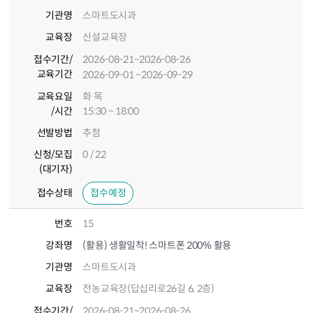
기관명
스마트도시과
교육장
신설교육장
접수기간
/
2026-08-21
~2026-08-26
교육기간
2026-09-01
~2026-09-29
교육요일
화 목
/시간
15:30 ~ 18:00
선발방법
추첨
신청/모집
0 / 22
(대기자)
접수상태
접수예정
번호
15
강좌명
(활용) 생활밀착! 스마트폰 200% 활용
기관명
스마트도시과
교육장
전농교육장(답십리로26길 6, 2층)
접수기간
/
2026-08-21
~2026-08-26