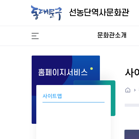
선
농
선농단역사문화관
단
역
사
문화관소개
문
화
관
사
홈페이지서비스
홈
사이트맵