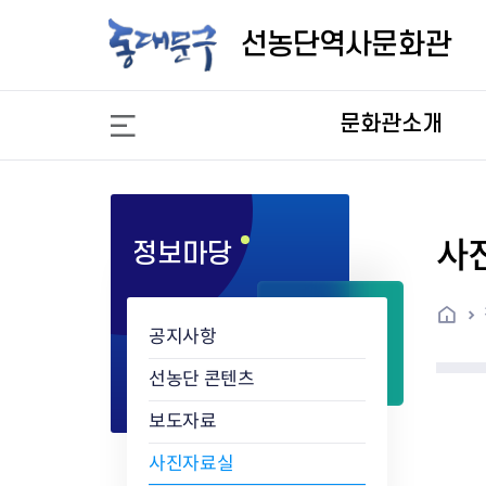
선
농
선농단역사문화관
단
역
사
문화관소개
문
화
관
사
정보마당
홈
공지사항
선농단 콘텐츠
보도자료
사진자료실