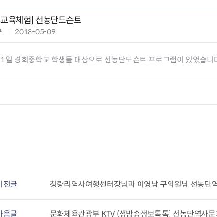
별교육체험] 선농단도슨트
규
작
2018-05-09
성
일
 11일 경희중학교 학생들 대상으로 선농단도슨트 프로그램이 있었습니다
:
이전글
청량리역사여행센터장님과 이영남 구의원님 선농단
다음글
문화체육관광부 KTV (생방송정보톡톡) 선농단역사문