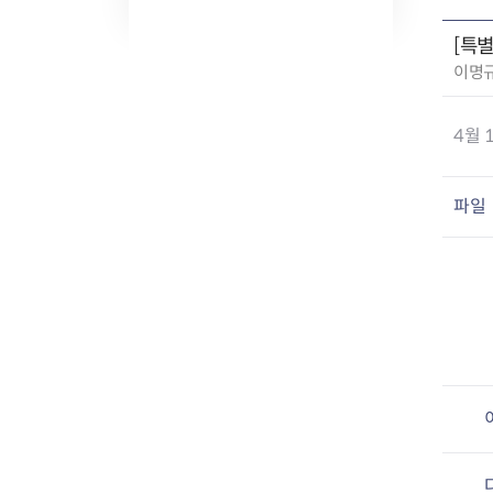
[특
작
이명
성
자
4월
:
파일