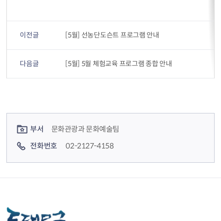
이전글
[5월] 선농단도슨트 프로그램 안내
다음글
[5월] 5월 체험교육 프로그램 종합 안내
컨텐츠 정보
컨텐츠 담당자 정보
부서
문화관광과 문화예술팀
전화번호
02-2127-4158