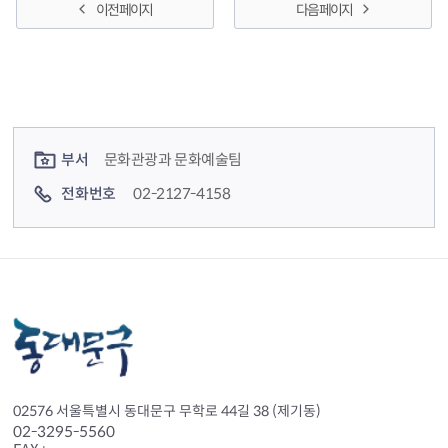
이전 페이지
다음 페이지
컨텐츠 정보
컨텐츠 담당자 정보
부서
문화관광과 문화예술팀
전화번호
02-2127-4158
02576 서울특별시 동대문구 무학로 44길 38 (제기동)
02-3295-5560