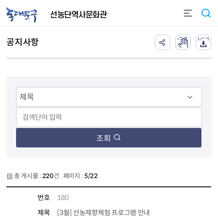
본문 바로가기
선농단역사문화관
공지사항
조회
총 게시물 :
220
건 페이지 :
5/22
번호
180
제목
[3월] 선농제향체험 프로그램 안내