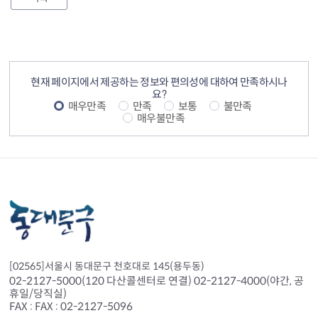
컨텐츠 정보
컨텐츠 만족도 조사
현재 페이지에서 제공하는 정보와 편의성에 대하여 만족하시나
요?
매우만족
만족
보통
불만족
매우불만족
[02565]서울시 동대문구 천호대로 145(용두동)
02-2127-5000(120 다산콜센터로 연결) 02-2127-4000(야간, 공
휴일/당직실)
FAX : FAX : 02-2127-5096