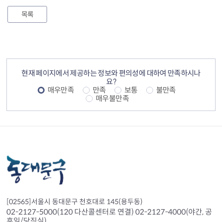
목록
컨텐츠 정보
컨텐츠 만족도 조사
현재 페이지에서 제공하는 정보와 편의성에 대하여 만족하시나
요?
매우만족
만족
보통
불만족
매우불만족
[02565]서울시 동대문구 천호대로 145(용두동)
02-2127-5000(120 다산콜센터로 연결) 02-2127-4000(야간, 공
휴일/당직실)