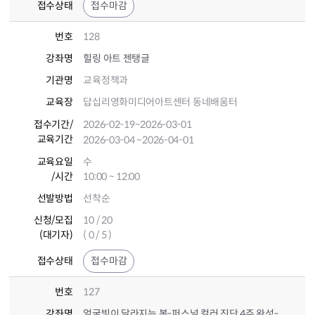
접수상태
접수마감
번호
128
강좌명
힐링 아트 젠탱글
기관명
교육정책과
교육장
답십리영화미디어아트센터 동네배움터
접수기간
/
2026-02-19
~2026-03-01
교육기간
2026-03-04
~2026-04-01
교육요일
수
/시간
10:00 ~ 12:00
선발방법
선착순
신청/모집
10 / 20
(대기자)
( 0 / 5 )
접수상태
접수마감
번호
127
강좌명
얼굴빛이 달라지는 봄-퍼스널 컬러 진단 4주 완성-