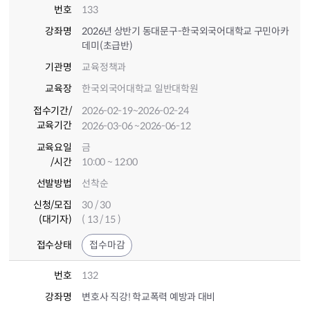
번호
133
강좌명
2026년 상반기 동대문구-한국외국어대학교 구민아카
데미(초급반)
기관명
교육정책과
교육장
한국외국어대학교 일반대학원
접수기간
/
2026-02-19
~2026-02-24
교육기간
2026-03-06
~2026-06-12
교육요일
금
/시간
10:00 ~ 12:00
선발방법
선착순
신청/모집
30 / 30
(대기자)
( 13 / 15 )
접수상태
접수마감
번호
132
강좌명
변호사 직강! 학교폭력 예방과 대비