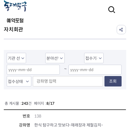
본문 바로가기
검색
예약포털
자치회관
~
조회
총 게시물 :
243
건 페이지 :
8/17
번호
138
강좌명
한식 탐구하고 맛보다-재래장과 제철김치-