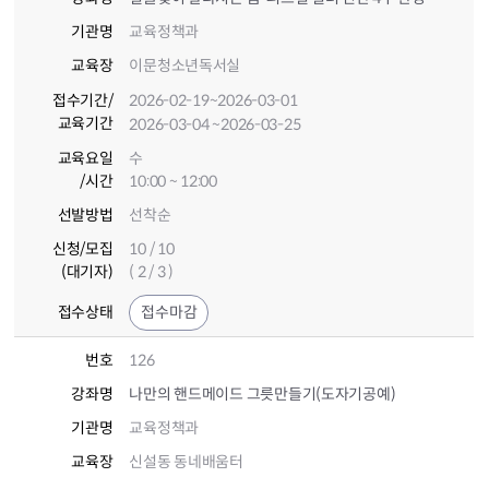
기관명
교육정책과
교육장
이문청소년독서실
접수기간
/
2026-02-19
~2026-03-01
교육기간
2026-03-04
~2026-03-25
교육요일
수
/시간
10:00 ~ 12:00
선발방법
선착순
신청/모집
10 / 10
(대기자)
( 2 / 3 )
접수상태
접수마감
번호
126
강좌명
나만의 핸드메이드 그릇만들기(도자기공예)
기관명
교육정책과
교육장
신설동 동네배움터