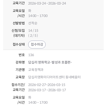
교육기간
2026-03-24
~2026-03-24
교육요일
화
/시간
14:00 ~ 17:00
선발방법
선착순
신청/모집
14 / 15
(대기자)
( 2 / 5 )
접수상태
접수마감
번호
136
강좌명
답십리 영화학교-발성과 호흡편-
기관명
교육정책과
교육장
답십리영화미디어아트센터 동네배움터
접수기간
/
2026-02-27
~2026-03-15
교육기간
2026-03-17
~2026-03-17
교육요일
화
/시간
14:00 ~ 17:00