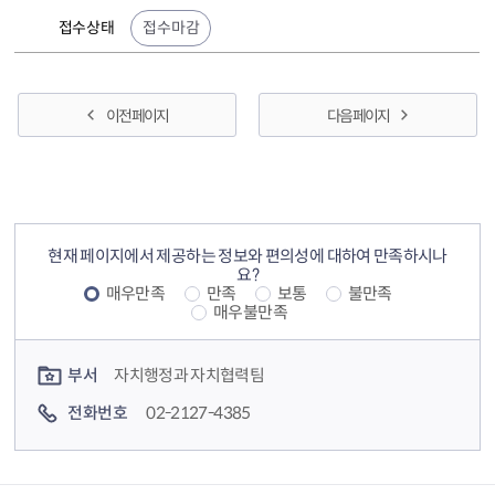
접수상태
접수마감
이전 페이지
다음 페이지
컨텐츠 정보
컨텐츠 만족도 조사
현재 페이지에서 제공하는 정보와 편의성에 대하여 만족하시나
요?
매우만족
만족
보통
불만족
매우불만족
컨텐츠 담당자 정보
부서
자치행정과 자치협력팀
전화번호
02-2127-4385