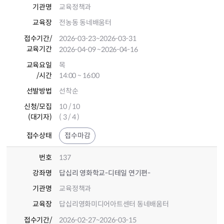
기관명
교육정책과
교육장
전농동 동네배움터
접수기간
/
2026-03-23
~2026-03-31
교육기간
2026-04-09
~2026-04-16
교육요일
목
/시간
14:00 ~ 16:00
선발방법
선착순
신청/모집
10 / 10
(대기자)
( 3 / 4 )
접수상태
접수마감
번호
137
강좌명
답십리 영화학교-디테일 연기편-
기관명
교육정책과
교육장
답십리영화미디어아트센터 동네배움터
접수기간
/
2026-02-27
~2026-03-15