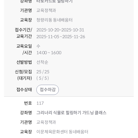
강좌명
타로카드로 힐링하기
기관명
교육정책과
교육장
청량리동 동네배움터
접수기간
/
2025-10-20
~2025-10-31
교육기간
2025-11-05
~2025-11-26
교육요일
수
/시간
14:00 ~ 16:00
선발방법
선착순
신청/모집
25 / 25
(대기자)
( 5 / 5 )
접수상태
접수마감
번호
117
강좌명
그리너리 식물로 힐링하기 가드닝 클래스
기관명
교육정책과
교육장
이문체육문화센터 동네배움터