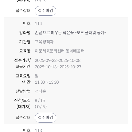
접수상태
접수마감
번호
114
강좌명
손끝으로 피우는 작은꽃 -모루 플라워 공예-
기관명
교육정책과
교육장
이문체육문화센터 동네배움터
접수기간
/
2025-09-22
~2025-10-08
교육기간
2025-10-13
~2025-10-27
교육요일
월
/시간
11:30 ~ 13:30
선발방법
선착순
신청/모집
8 / 15
(대기자)
( 0 / 5 )
접수상태
접수마감
번호
113