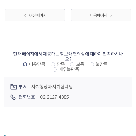
이전 페이지
다음 페이지
컨텐츠 정보
컨텐츠 만족도 조사
현재 페이지에서 제공하는 정보와 편의성에 대하여 만족하시나
요?
매우만족
만족
보통
불만족
매우불만족
컨텐츠 담당자 정보
부서
자치행정과 자치협력팀
전화번호
02-2127-4385