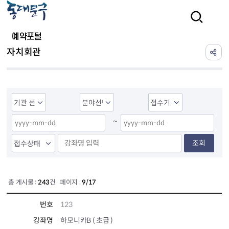
본문 바로가기
검색
예약포털
자치회관
~
조회
총 게시물 :
243
건 페이지 :
9/17
번호
123
강좌명
하모니카B ( 초급 )