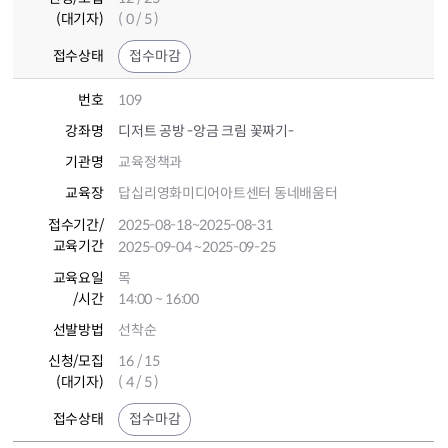
(대기자)
( 0 / 5 )
접수상태
접수마감
번호
109
강좌명
디저트 공방 -앙금 크림 꽃짜기-
기관명
교육정책과
교육장
답십리영화미디어아트센터 동네배움터
접수기간
/
2025-08-18
~2025-08-31
교육기간
2025-09-04
~2025-09-25
교육요일
목
/시간
14:00 ~ 16:00
선발방법
선착순
신청/모집
16 / 15
(대기자)
( 4 / 5 )
접수상태
접수마감