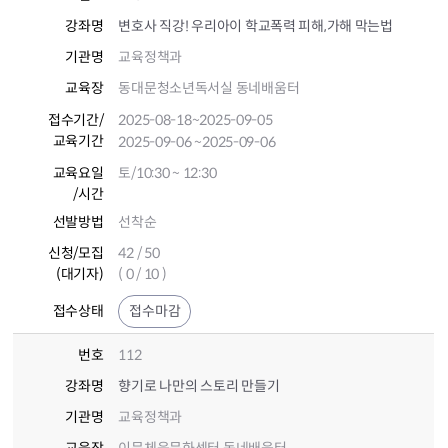
강좌명
변호사 직강! 우리아이 학교폭력 피해,가해 막는법
기관명
교육정책과
교육장
동대문청소년독서실 동네배움터
접수기간
/
2025-08-18
~2025-09-05
교육기간
2025-09-06
~2025-09-06
교육요일
토/10:30 ~ 12:30
/시간
선발방법
선착순
신청/모집
42 / 50
(대기자)
( 0 / 10 )
접수상태
접수마감
번호
112
강좌명
향기로 나만의 스토리 만들기
기관명
교육정책과