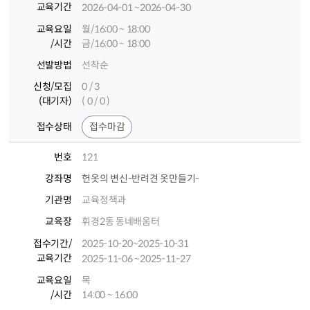
교육기간
2026-04-01
~2026-04-30
교육요일
월/16:00 ~ 18:00
/시간
금/16:00 ~ 18:00
선발방법
선착순
신청/모집
0 / 3
(대기자)
( 0 / 0 )
접수상태
접수마감
번호
121
강좌명
헌옷의 변신-반려견 옷만들기-
기관명
교육정책과
교육장
휘경2동 동네배움터
접수기간
/
2025-10-20
~2025-10-31
교육기간
2025-11-06
~2025-11-27
교육요일
목
/시간
14:00 ~ 16:00