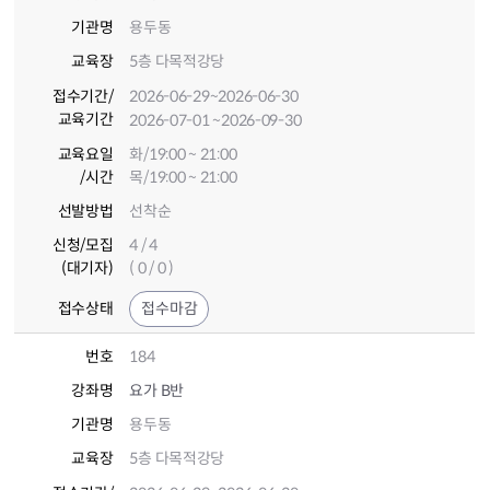
기관명
용두동
교육장
5층 다목적강당
접수기간
/
2026-06-29
~2026-06-30
교육기간
2026-07-01
~2026-09-30
교육요일
화/19:00 ~ 21:00
/시간
목/19:00 ~ 21:00
선발방법
선착순
신청/모집
4 / 4
(대기자)
( 0 / 0 )
접수상태
접수마감
번호
184
강좌명
요가 B반
기관명
용두동
교육장
5층 다목적강당