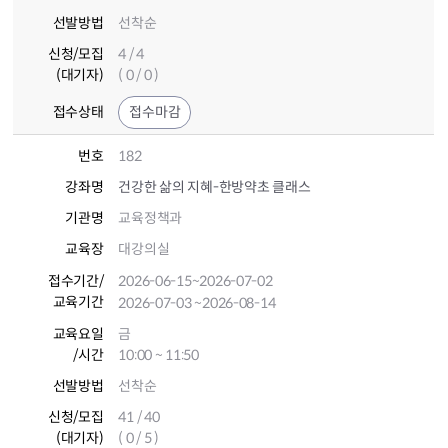
선발방법
선착순
신청/모집
4 / 4
(대기자)
( 0 / 0 )
접수상태
접수마감
번호
182
강좌명
건강한 삶의 지혜-한방약초 클래스
기관명
교육정책과
교육장
대강의실
접수기간
/
2026-06-15
~2026-07-02
교육기간
2026-07-03
~2026-08-14
교육요일
금
/시간
10:00 ~ 11:50
선발방법
선착순
신청/모집
41 / 40
(대기자)
( 0 / 5 )