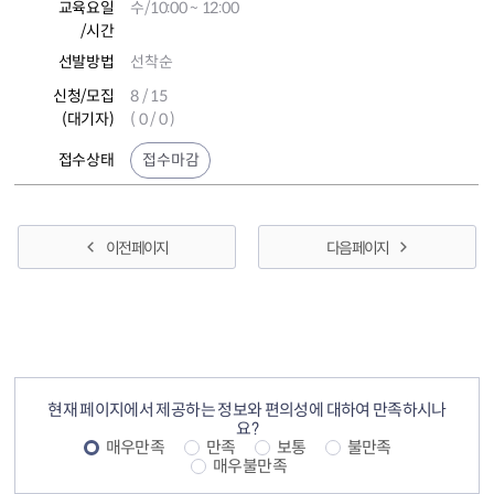
교육요일
수/10:00 ~ 12:00
/시간
선발방법
선착순
신청/모집
8 / 15
(대기자)
( 0 / 0 )
접수상태
접수마감
이전 페이지
다음 페이지
컨텐츠 정보
컨텐츠 만족도 조사
현재 페이지에서 제공하는 정보와 편의성에 대하여 만족하시나
요?
매우만족
만족
보통
불만족
매우불만족