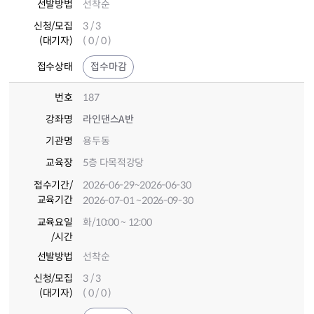
선발방법
선착순
신청/모집
3 / 3
(대기자)
( 0 / 0 )
접수상태
접수마감
번호
187
강좌명
라인댄스A반
기관명
용두동
교육장
5층 다목적강당
접수기간
/
2026-06-29
~2026-06-30
교육기간
2026-07-01
~2026-09-30
교육요일
화/10:00 ~ 12:00
/시간
선발방법
선착순
신청/모집
3 / 3
(대기자)
( 0 / 0 )