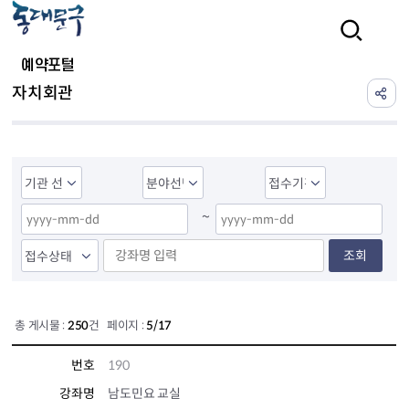
본문 바로가기
검색
예약포털
자치회관
~
조회
총 게시물 :
250
건 페이지 :
5/17
번호
190
강좌명
남도민요 교실