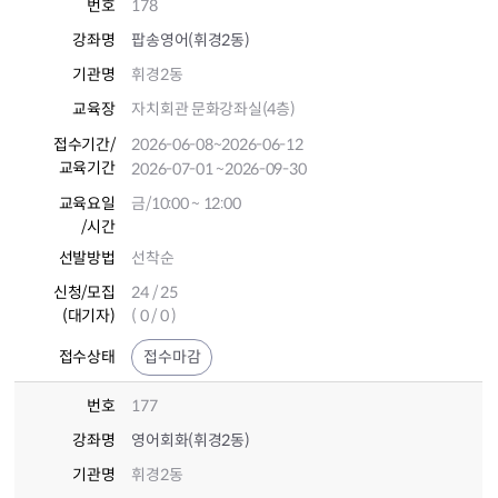
번호
178
강좌명
팝송영어(휘경2동)
기관명
휘경2동
교육장
자치회관 문화강좌실(4층)
접수기간
/
2026-06-08
~2026-06-12
교육기간
2026-07-01
~2026-09-30
교육요일
금/10:00 ~ 12:00
/시간
선발방법
선착순
신청/모집
24 / 25
(대기자)
( 0 / 0 )
접수상태
접수마감
번호
177
강좌명
영어회화(휘경2동)
기관명
휘경2동