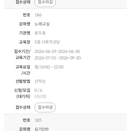
접수상태
접수마감
번호
186
강좌명
노래교실
기관명
용두동
교육장
5층 다목적강당
접수기간
/
2026-06-29
~2026-06-30
교육기간
2026-07-01
~2026-09-30
교육요일
월/10:00 ~ 12:00
/시간
선발방법
선착순
신청/모집
0 / 6
(대기자)
( 0 / 0 )
접수상태
접수마감
번호
185
강좌명
요가D반