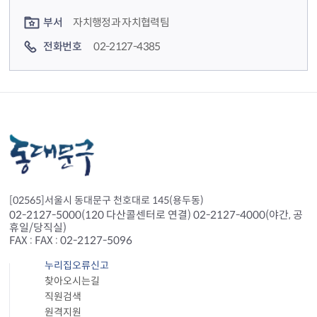
컨텐츠 담당자 정보
부서
자치행정과 자치협력팀
전화번호
02-2127-4385
[02565]서울시 동대문구 천호대로 145(용두동)
02-2127-5000(120 다산콜센터로 연결) 02-2127-4000(야간, 공
휴일/당직실)
FAX : FAX : 02-2127-5096
누리집오류신고
찾아오시는길
직원검색
원격지원