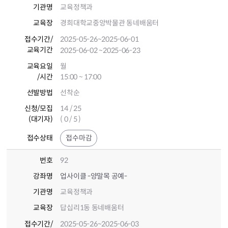
기관명
교육정책과
교육장
경희대학교중앙박물관 동네배움터
접수기간
/
2025-05-26
~2025-06-01
교육기간
2025-06-02
~2025-06-23
교육요일
월
/시간
15:00 ~ 17:00
선발방법
선착순
신청/모집
14 / 25
(대기자)
( 0 / 5 )
접수상태
접수마감
번호
92
강좌명
업사이클 -양말목 공예-
기관명
교육정책과
교육장
답십리1동 동네배움터
접수기간
/
2025-05-26
~2025-06-03