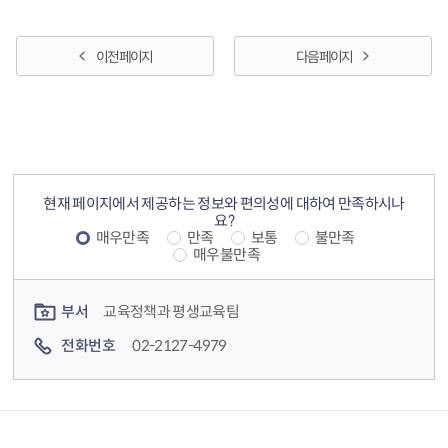
이전 페이지
다음 페이지
컨텐츠 정보
컨텐츠 만족도 조사
현재 페이지에서 제공하는 정보와 편의성에 대하여 만족하시나
요?
매우만족
만족
보통
불만족
매우불만족
컨텐츠 담당자 정보
부서
교육정책과 평생교육팀
전화번호
02-2127-4979