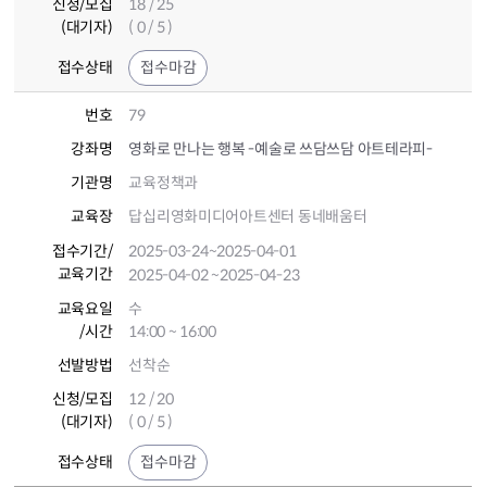
신청/모집
18 / 25
(대기자)
( 0 / 5 )
접수상태
접수마감
번호
79
강좌명
영화로 만나는 행복 -예술로 쓰담쓰담 아트테라피-
기관명
교육정책과
교육장
답십리영화미디어아트센터 동네배움터
접수기간
/
2025-03-24
~2025-04-01
교육기간
2025-04-02
~2025-04-23
교육요일
수
/시간
14:00 ~ 16:00
선발방법
선착순
신청/모집
12 / 20
(대기자)
( 0 / 5 )
접수상태
접수마감