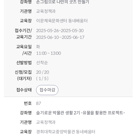
강좌명
손그림으로 나만의 굿즈 만들기
기관명
교육정책과
교육장
이문체육문화센터 동네배움터
접수기간
/
2025-05-26
~2025-05-30
교육기간
2025-06-10
~2025-06-17
교육요일
화
/시간
11:00 ~ 13:00
선발방법
선착순
신청/모집
20 / 20
(대기자)
( 1 / 5 )
접수상태
접수마감
번호
87
강좌명
슬기로운 박물관 생활 2기 -유물을 활용한 프로젝트-
기관명
교육정책과
교육장
경희대학교중앙박물관 동네배움터