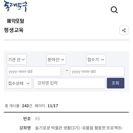
본문 바로가기
검색
예약포털
평생교육
~
조회
총 게시물 :
243
건 페이지 :
11/17
번호
93
강좌명
슬기로운 박물관 생활(3기) -유물을 활용한 프로젝트-