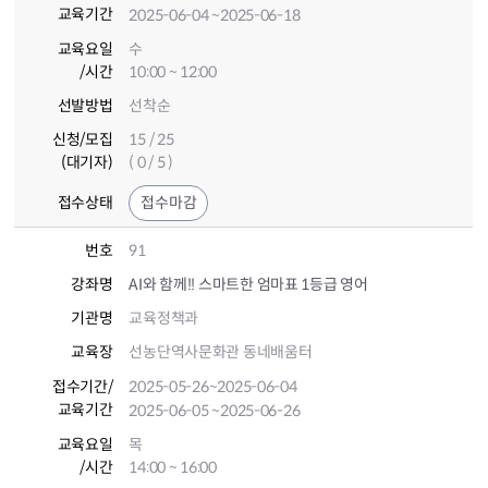
교육기간
2025-06-04
~2025-06-18
교육요일
수
/시간
10:00 ~ 12:00
선발방법
선착순
신청/모집
15 / 25
(대기자)
( 0 / 5 )
접수상태
접수마감
번호
91
강좌명
AI와 함께!! 스마트한 엄마표 1등급 영어
기관명
교육정책과
교육장
선농단역사문화관 동네배움터
접수기간
/
2025-05-26
~2025-06-04
교육기간
2025-06-05
~2025-06-26
교육요일
목
/시간
14:00 ~ 16:00