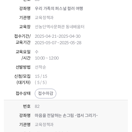
강좌명
우리 가족의 퍼스널 컬러 여행
기관명
교육정책과
교육장
선농단역사문화관 동네배움터
접수기간
/
2025-04-21
~2025-04-30
교육기간
2025-05-07
~2025-05-28
교육요일
수
/시간
10:00 ~ 12:00
선발방법
선착순
신청/모집
15 / 15
(대기자)
( 5 / 5 )
접수상태
접수마감
번호
82
강좌명
마음을 전달하는 손그림 -엽서 그리기-
기관명
교육정책과