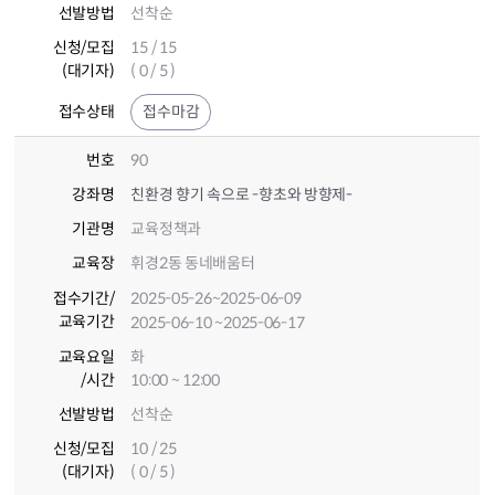
선발방법
선착순
신청/모집
15 / 15
(대기자)
( 0 / 5 )
접수상태
접수마감
번호
90
강좌명
친환경 향기 속으로 -향초와 방향제-
기관명
교육정책과
교육장
휘경2동 동네배움터
접수기간
/
2025-05-26
~2025-06-09
교육기간
2025-06-10
~2025-06-17
교육요일
화
/시간
10:00 ~ 12:00
선발방법
선착순
신청/모집
10 / 25
(대기자)
( 0 / 5 )