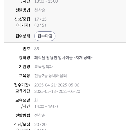
/시간
13:00 ~ 15:00
선발방법
선착순
신청/모집
17 / 25
(대기자)
( 0 / 5 )
접수상태
접수마감
번호
85
강좌명
패각을 활용한 업사이클 -자개 공예-
기관명
교육정책과
교육장
전농2동 동네배움터
접수기간
/
2025-04-21
~2025-05-06
교육기간
2025-05-13
~2025-05-20
교육요일
화
/시간
14:00 ~ 16:00
선발방법
선착순
신청/모집
20 / 20