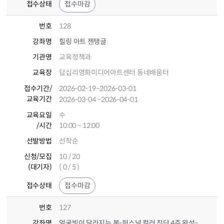
접수상태
접수마감
번호
128
강좌명
힐링 아트 젠탱글
기관명
교육정책과
교육장
답십리영화미디어아트센터 동네배움터
접수기간
/
2026-02-19
~2026-03-01
교육기간
2026-03-04
~2026-04-01
교육요일
수
/시간
10:00 ~ 12:00
선발방법
선착순
신청/모집
10 / 20
(대기자)
( 0 / 5 )
접수상태
접수마감
번호
127
강좌명
얼굴빛이 달라지는 봄-퍼스널 컬러 진단 4주 완성-