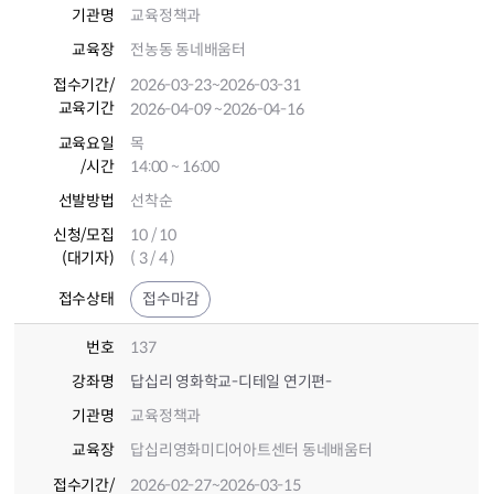
기관명
교육정책과
교육장
전농동 동네배움터
접수기간
/
2026-03-23
~2026-03-31
교육기간
2026-04-09
~2026-04-16
교육요일
목
/시간
14:00 ~ 16:00
선발방법
선착순
신청/모집
10 / 10
(대기자)
( 3 / 4 )
접수상태
접수마감
번호
137
강좌명
답십리 영화학교-디테일 연기편-
기관명
교육정책과
교육장
답십리영화미디어아트센터 동네배움터
접수기간
/
2026-02-27
~2026-03-15