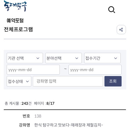
본문 바로가기
검색
예약포털
전체프로그램
~
조회
총 게시물 :
243
건 페이지 :
8/17
번호
138
강좌명
한식 탐구하고 맛보다-재래장과 제철김치-