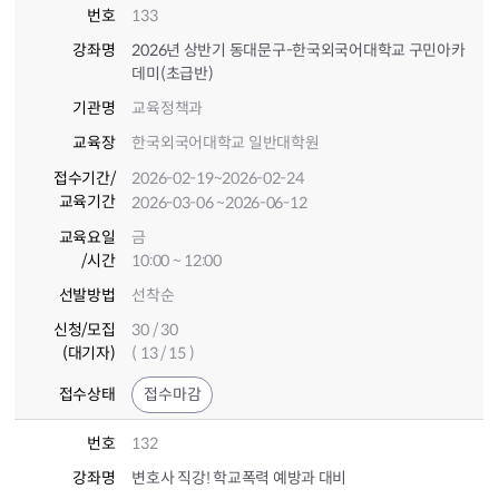
번호
133
강좌명
2026년 상반기 동대문구-한국외국어대학교 구민아카
데미(초급반)
기관명
교육정책과
교육장
한국외국어대학교 일반대학원
접수기간
/
2026-02-19
~2026-02-24
교육기간
2026-03-06
~2026-06-12
교육요일
금
/시간
10:00 ~ 12:00
선발방법
선착순
신청/모집
30 / 30
(대기자)
( 13 / 15 )
접수상태
접수마감
번호
132
강좌명
변호사 직강! 학교폭력 예방과 대비