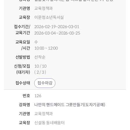
기관명
교육정책과
교육장
이문청소년독서실
접수기간
/
2026-02-19
~2026-03-01
교육기간
2026-03-04
~2026-03-25
교육요일
수
/시간
10:00 ~ 12:00
선발방법
선착순
신청/모집
10 / 10
(대기자)
( 2 / 3 )
접수상태
접수마감
번호
126
강좌명
나만의 핸드메이드 그릇만들기(도자기공예)
기관명
교육정책과
교육장
신설동 동네배움터