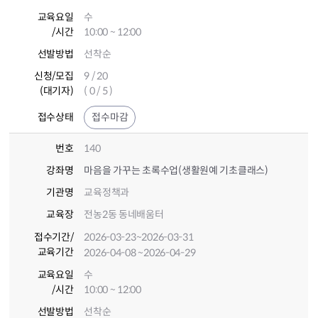
교육요일
수
/시간
10:00 ~ 12:00
선발방법
선착순
신청/모집
9 / 20
(대기자)
( 0 / 5 )
접수상태
접수마감
번호
140
강좌명
마음을 가꾸는 초록수업(생활원예 기초클래스)
기관명
교육정책과
교육장
전농2동 동네배움터
접수기간
/
2026-03-23
~2026-03-31
교육기간
2026-04-08
~2026-04-29
교육요일
수
/시간
10:00 ~ 12:00
선발방법
선착순