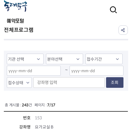
본문 바로가기
검색
예약포털
전체프로그램
~
조회
총 게시물 :
243
건 페이지 :
7/17
번호
153
강좌명
요가교실 B