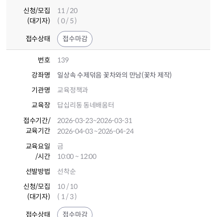
신청/모집
11 / 20
(대기자)
( 0 / 5 )
접수상태
접수마감
번호
139
강좌명
일상속 수제덖음 꽃차와의 만남(꽃차 제작)
기관명
교육정책과
교육장
답십리동 동네배움터
접수기간
/
2026-03-23
~2026-03-31
교육기간
2026-04-03
~2026-04-24
교육요일
금
/시간
10:00 ~ 12:00
선발방법
선착순
신청/모집
10 / 10
(대기자)
( 1 / 3 )
접수상태
접수마감