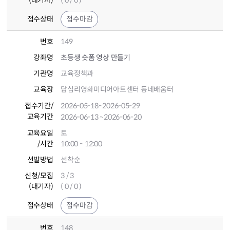
(대기자)
( 0 / 0 )
접수상태
접수마감
번호
149
강좌명
초등생 숏폼 영상 만들기
기관명
교육정책과
교육장
답십리영화미디어아트센터 동네배움터
접수기간
/
2026-05-18
~2026-05-29
교육기간
2026-06-13
~2026-06-20
교육요일
토
/시간
10:00 ~ 12:00
선발방법
선착순
신청/모집
3 / 3
(대기자)
( 0 / 0 )
접수상태
접수마감
번호
148