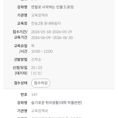
강좌명
연필로 시작하는 인물 드로잉
기관명
교육정책과
교육장
전농2동 동네배움터
접수기간
/
2026-05-18
~2026-05-29
교육기간
2026-06-09
~2026-06-30
교육요일
화
/시간
10:00 ~ 12:00
선발방법
선착순
신청/모집
25 / 25
(대기자)
( 0 / 0 )
접수상태
접수마감
번호
147
강좌명
슬기로운 취미생활(대학 박물관편)
기관명
교육정책과