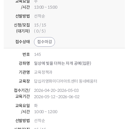
교육요일
수
/시간
13:00 ~ 15:00
선발방법
선착순
신청/모집
15 / 15
(대기자)
( 0 / 5 )
접수상태
접수마감
번호
145
강좌명
일상에 빛을 더하는 자개 공예(입문)
기관명
교육정책과
교육장
답십리영화미디어아트센터 동네배움터
접수기간
/
2026-04-20
~2026-05-03
교육기간
2026-05-12
~2026-06-02
교육요일
화
/시간
10:00 ~ 12:00
선발방법
선착순