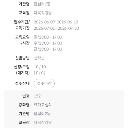
기관명
답십리2동
교육장
다목적강당
접수기간
/
2026-06-09
~2026-06-12
교육기간
2026-07-01
~2026-09-30
교육요일
월/15:00 ~ 17:00
/시간
수/15:00 ~ 17:00
금/15:00 ~ 17:00
선발방법
선착순
신청/모집
10 / 10
(대기자)
( 0 / 0 )
접수상태
접수마감
번호
152
강좌명
요가교실A
기관명
답십리2동
교육장
다목적강당