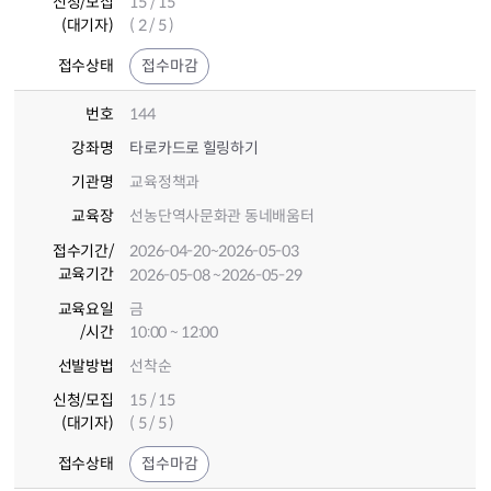
신청/모집
15 / 15
(대기자)
( 2 / 5 )
접수상태
접수마감
번호
144
강좌명
타로카드로 힐링하기
기관명
교육정책과
교육장
선농단역사문화관 동네배움터
접수기간
/
2026-04-20
~2026-05-03
교육기간
2026-05-08
~2026-05-29
교육요일
금
/시간
10:00 ~ 12:00
선발방법
선착순
신청/모집
15 / 15
(대기자)
( 5 / 5 )
접수상태
접수마감