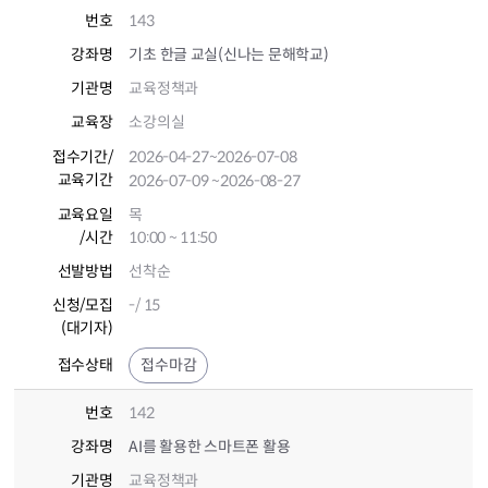
번호
143
강좌명
기초 한글 교실(신나는 문해학교)
기관명
교육정책과
교육장
소강의실
접수기간
/
2026-04-27
~2026-07-08
교육기간
2026-07-09
~2026-08-27
교육요일
목
/시간
10:00 ~ 11:50
선발방법
선착순
신청/모집
-/ 15
(대기자)
접수상태
접수마감
번호
142
강좌명
AI를 활용한 스마트폰 활용
기관명
교육정책과