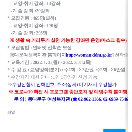
- 교양·취미 강좌 : 13강좌
-
기 술 강 좌 :
20강좌
* 모집인원 : 465명(별첨)
- 교양·취미 강좌 : 170명
-
기 술 강 좌
: 295명
※ 생활 속 거리두기 실천 가능한 강좌만 운영(마스크 필수)
* 모집방법 : 인터넷 선착순 모집
동대문여성복지관 홈페이지
http://woman.ddm.go.kr
] 선착순 
* 교육기간 : 2022. 1. 3.(월) ~ 2022. 3. 31.(목)
* 수 강 료 : 교양강좌(분기) : 주1회 ⇒ 3만원, 주2회 ⇒ 6만원
* 수강자격 제한 안내 : 1인 1강좌만 신청 가능
⇒
수강신청시 전화번호, 주소(상세) 미기재시 수강불가
※ 코로나19 확진 시 프로그램 중단조치 및 예방수칙 불이행시
문 의 : 동대문구 여성복지관 (☎ 02-962-1366, 02-6959-7546)
파일