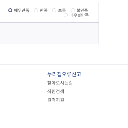
0
지
매우만족
만족
보통
불만족
매우불만족
페
이
지
누리집오류신고
찾아오시는길
직원검색
원격지원