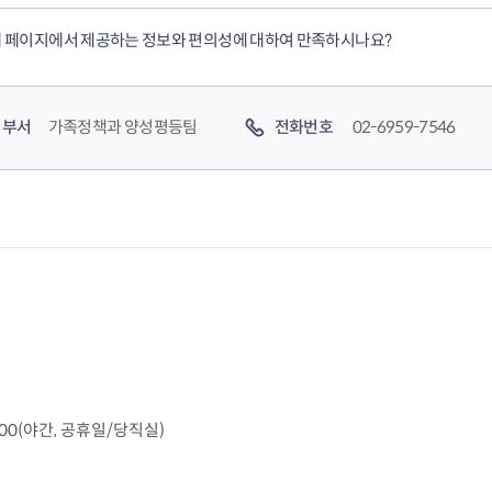
이
0
 페이지에서 제공하는 정보와 편의성에 대하여 만족하시나요?
지
페
이
부서
가족정책과 양성평등팀
전화번호
02-6959-7546
지
4000(야간, 공휴일/당직실)