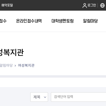
본문 바로가기
예약포털
로그인
접수
온라인접수내역
대학생멘토링
알림마당
성복지관
전체
답십리1동 자치회관
알림마당
여성복지관
답십리2동 자치회관
용두동 자치회관
이문1동 자치회관
이문2동 자치회관
장안1동 자치회관
장안2동 자치회관
전농1동 자치회관