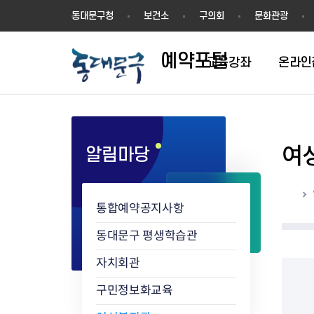
예
동대문구청
보건소
구의회
문화관광
약
포
예약포털
털
교육강좌
온라인
여
알림마당
평생학습관
동네배움터
홈
통합예약공지사항
동대문구 평생학습관
자치회관
구민정보화교육