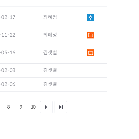
-02-17
최혜정
-11-22
최혜정
-05-16
김샛별
-02-08
김샛별
-02-06
김샛별
8
9
10
다
끝
음
페
1
이