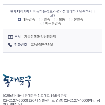
컨텐츠 정보
컨텐츠 만족도 조사
현재 페이지에서 제공하는 정보와 편의성에 대하여 만족하시나
요?
매우만족
만족
보통
불만족
매우불만족
컨텐츠 담당자 정보
부서
가족정책과 양성평등팀
전화번호
02-6959-7546
[02565]서울시 동대문구 천호대로 145(용두동)
02-2127-5000(120 다산콜센터로 연결) 02-2127-4000(야간, 공
휴일/당직실)