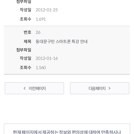
첨부파일
작성일
2012-01-25
조회수
1,691
번호
26
제목
동대문구민 스마트폰 특강 안내
첨부파일
작성일
2012-01-16
조회수
1,560
이전 페이지
다음 페이지
컨텐츠 정보
컨텐츠 만족도 조사
현재 페이지에서 제공하는 정보와 편의성에 대하여 만족하시나