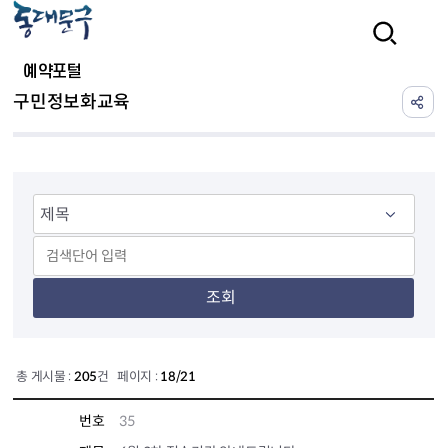
본문 바로가기
검색
예약포털
구민정보화교육
조회
총 게시물 :
205
건 페이지 :
18/21
번호
35