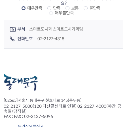
요?
매우만족
만족
보통
불만족
매우불만족
컨텐츠 담당자 정보
부서
스마트도시과 스마트도시기획팀
전화번호
02-2127-4318
[02565]서울시 동대문구 천호대로 145(용두동)
02-2127-5000(120 다산콜센터로 연결) 02-2127-4000(야간, 공
휴일/당직실)
FAX : FAX : 02-2127-5096
누리집오류신고