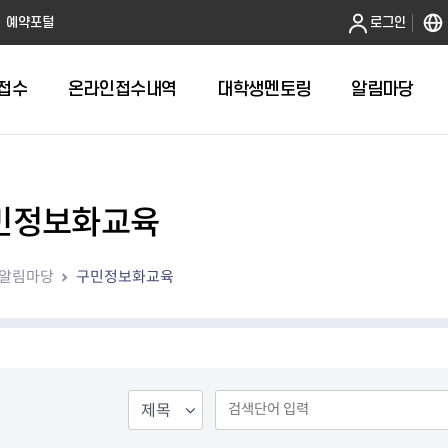
본문 바로가기
예약포털
로그인
접수
온라인접수내역
대학생멘토링
알림마당
민정보화교육
전체
답십리1동 자치회관
알림마당
구민정보화교육
답십리2동 자치회관
용두동 자치회관
이문1동 자치회관
이문2동 자치회관
장안1동 자치회관
장안2동 자치회관
전농1동 자치회관