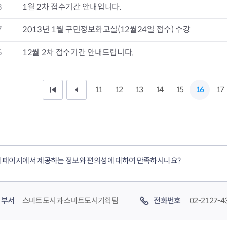
8
1월 2차 접수기간 안내입니다.
7
2013년 1월 구민정보화교실(12월24일 접수) 수강
6
12월 2차 접수기간 안내드립니다.
11
12
13
14
15
16
17
처
이
음
전
페
1
이
0
 페이지에서 제공하는 정보와 편의성에 대하여 만족하시나요?
지
페
이
부서
스마트도시과 스마트도시기획팀
전화번호
02-2127-4
지