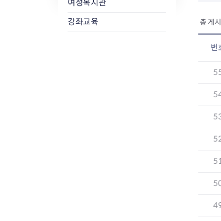
여성복지관
강좌교육
총 게시
번
5
5
5
5
5
5
4