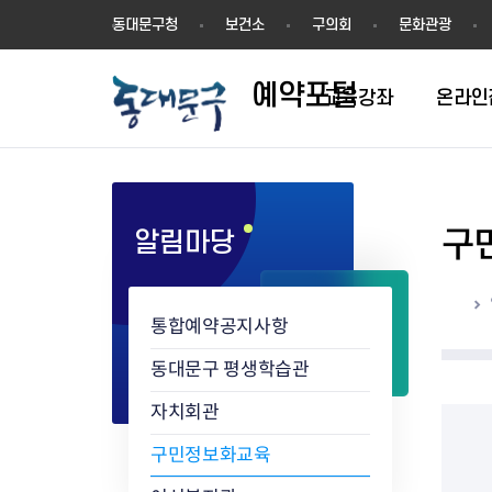
예
동대문구청
보건소
구의회
문화관광
약
포
예약포털
털
교육강좌
온라인
구
알림마당
평생학습관
동네배움터
홈
통합예약공지사항
동대문구 평생학습관
자치회관
구민정보화교육