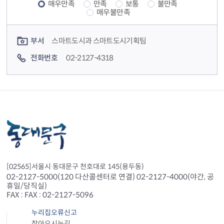
매우만족
만족
보통
불만족
매우불만족
컨텐츠 담당자 정보
부서
스마트도시과 스마트도시기획팀
전화번호
02-2127-4318
[02565]서울시 동대문구 천호대로 145(용두동)
02-2127-5000(120 다산콜센터로 연결) 02-2127-4000(야간, 공
휴일/당직실)
FAX : FAX : 02-2127-5096
누리집오류신고
찾아오시는길