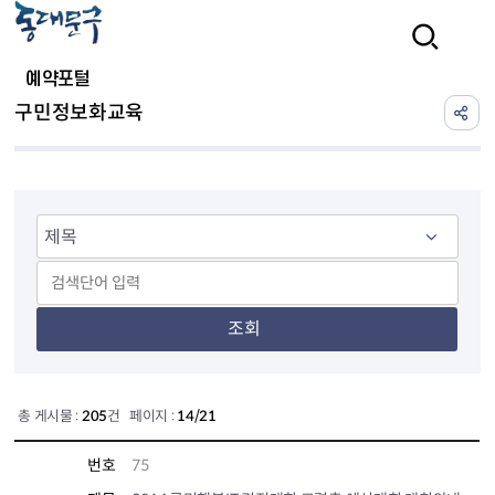
본문 바로가기
검색
예약포털
구민정보화교육
조회
총 게시물 :
205
건 페이지 :
14/21
번호
75