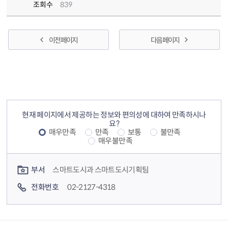
조회수
839
이전 페이지
다음 페이지
컨텐츠 정보
컨텐츠 만족도 조사
현재 페이지에서 제공하는 정보와 편의성에 대하여 만족하시나
요?
매우만족
만족
보통
불만족
매우불만족
컨텐츠 담당자 정보
부서
스마트도시과 스마트도시기획팀
전화번호
02-2127-4318