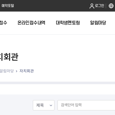
본문 바로가기
예약포털
로그인
접수
온라인접수내역
대학생멘토링
알림마당
치회관
전체
답십리1동 자치회관
알림마당
자치회관
답십리2동 자치회관
용두동 자치회관
이문1동 자치회관
이문2동 자치회관
장안1동 자치회관
장안2동 자치회관
전농1동 자치회관