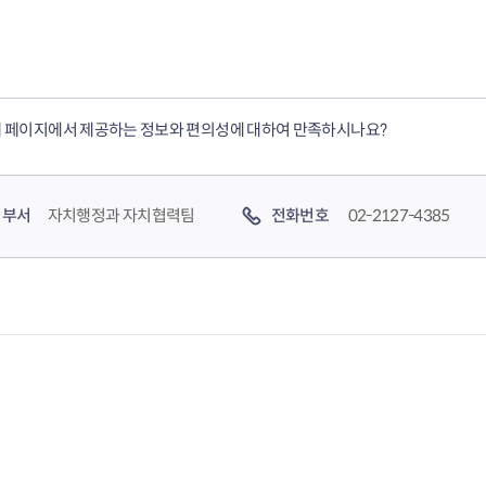
음
전
페
1
이
0
 페이지에서 제공하는 정보와 편의성에 대하여 만족하시나요?
지
페
이
부서
자치행정과 자치협력팀
전화번호
02-2127-4385
지