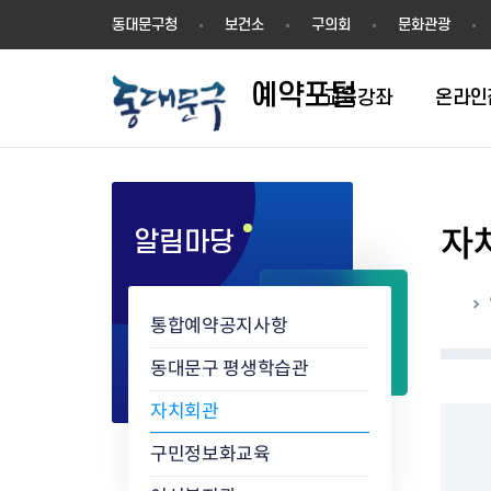
예
동대문구청
보건소
구의회
문화관광
약
포
예약포털
털
교육강좌
온라인
자
알림마당
평생학습관
동네배움터
홈
통합예약공지사항
동대문구 평생학습관
자치회관
구민정보화교육