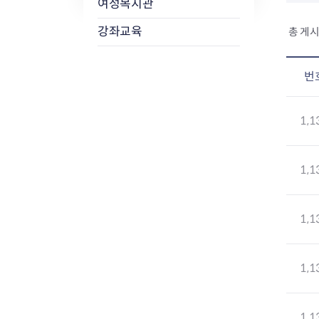
여성복지관
강좌교육
총 게시
번
1,1
1,1
1,1
1,1
1,1