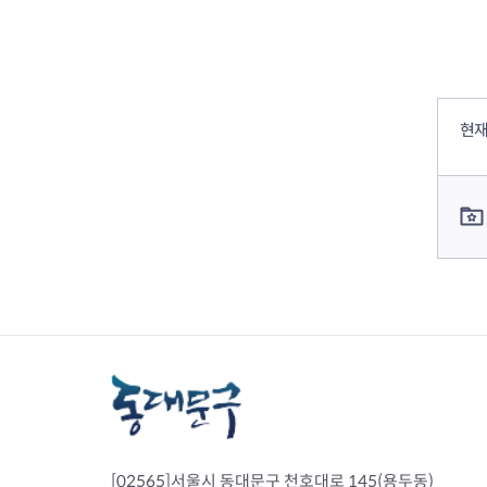
컨텐츠 정보
컨텐츠 만족도 조사
현재
컨텐츠 담당자 정보
[02565]서울시 동대문구 천호대로 145(용두동)