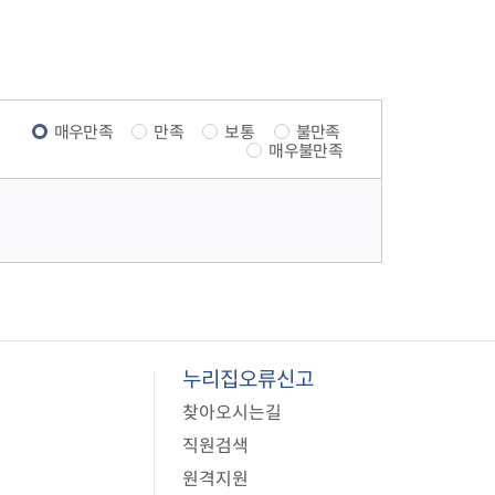
음
페
1
이
0
지
매우만족
만족
보통
불만족
매우불만족
페
이
지
누리집오류신고
찾아오시는길
직원검색
원격지원